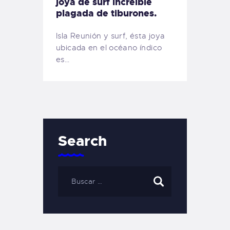
joya de surf increíble
plagada de tiburones.
Isla Reunión y surf, ésta joya
ubicada en el océano índico
es…
Search