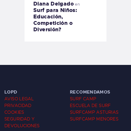
Diana Delgado
en
Surf para Niños:
Educación,
Competición o
Diversión?
LOPD
RECOMENDAMOS
AVISO LEGAL
SURF CAMP
PRIVACIDAD
ESCUELA DE SURF
COOKIES
SURFCAMP ASTURIAS
SEGURIDAD Y
SURFCAMP MENORES
DEVOLUCIONES