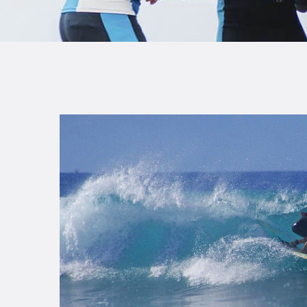
B
F
C
T
S
W
P