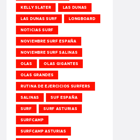
KELLY SLATER
LAS DUNAS
LAS DUNAS SURF
LONGBOARD
NOTICIAS SURF
NOVIEMBRE SURF ESPAÑA
NOVIEMBRE SURF SALINAS
OLAS
OLAS GIGANTES
OLAS GRANDES
RUTINA DE EJERCICIOS SURFERS
SALINAS
SUF ESPAÑA
SURF
SURF ASTURIAS
SURFCAMP
SURFCAMP ASTURIAS