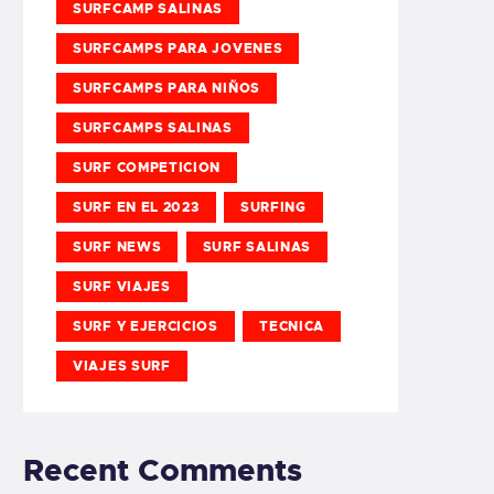
SURFCAMP SALINAS
SURFCAMPS PARA JOVENES
SURFCAMPS PARA NIÑOS
SURFCAMPS SALINAS
SURF COMPETICION
SURF EN EL 2023
SURFING
SURF NEWS
SURF SALINAS
SURF VIAJES
SURF Y EJERCICIOS
TECNICA
VIAJES SURF
Recent Comments