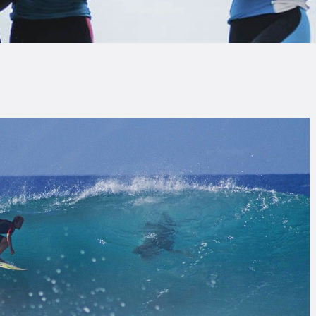
LOG
AQ
ONTACTO
CARRITO
IENDA FAMILY
URFERS
EBCAM SALINAS
EDIDOS