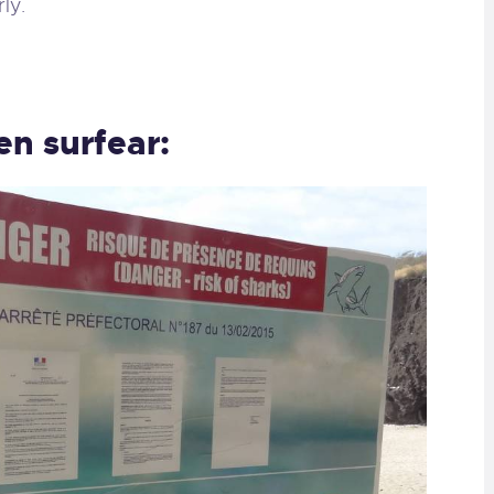
ly.
n surfear: