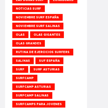
NOTICIAS SURF
NOVIEMBRE SURF ESPAÑA
NOVIEMBRE SURF SALINAS
OLAS
OLAS GIGANTES
OLAS GRANDES
RUTINA DE EJERCICIOS SURFERS
SALINAS
SUF ESPAÑA
SURF
SURF ASTURIAS
SURFCAMP
SURFCAMP ASTURIAS
SURFCAMP SALINAS
SURFCAMPS PARA JOVENES