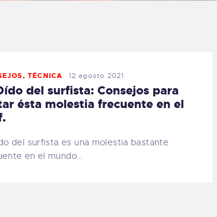
LOG
AQ
ONTACTO
SEJOS
,
TÉCNICA
12 agosto 2021
Oído del surfista: Consejos para
CARRITO
tar ésta molestia frecuente en el
f.
IENDA FAMILY
ído del surfista es una molestia bastante
URFERS
uente en el mundo…
EBCAM SALINAS
EDIDOS