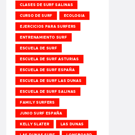
CLASES DE SURF SALINAS
CURSO DE SURF
ECOLOGIA
EJERCICIOS PARA SURFERS
ENTRENAMIENTO SURF
ESCUELA DE SURF
ESCUELA DE SURF ASTURIAS
ESCUELA DE SURF ESPAÑA
ESCUELA DE SURF LAS DUNAS
ESCUELA DE SURF SALINAS
FAMILY SURFERS
JUNIO SURF ESPAÑA
KELLY SLATER
LAS DUNAS
LAS DUNAS SURF
LONGBOARD