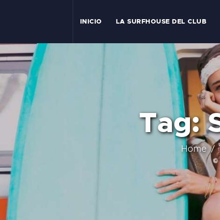
I
INICIO
LA SURFHOUSE DEL CLUB
T
L
C
Tag: 
S
C
Home
E
A