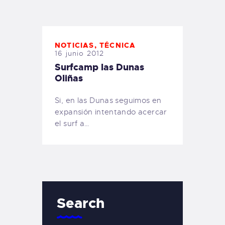
TIENDA FAMILY SURFERS
WEBCAM SALINAS
PEDIDOS
NOTICIAS
,
TÉCNICA
16 junio 2012
Surfcamp las Dunas
Oliñas
Si, en las Dunas seguimos en
expansión intentando acercar
el surf a…
Search