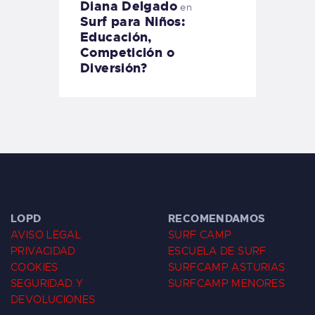
Diana Delgado
en
Surf para Niños:
Educación,
Competición o
Diversión?
LOPD
RECOMENDAMOS
AVISO LEGAL
SURF CAMP
PRIVACIDAD
ESCUELA DE SURF
COOKIES
SURFCAMP ASTURIAS
SEGURIDAD Y
SURFCAMP MENORES
DEVOLUCIONES