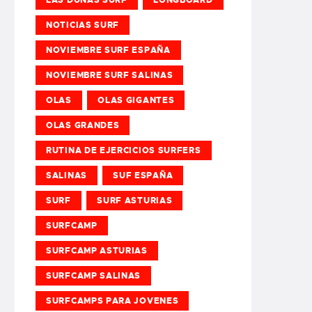
NOTICIAS SURF
NOVIEMBRE SURF ESPAÑA
NOVIEMBRE SURF SALINAS
OLAS
OLAS GIGANTES
OLAS GRANDES
RUTINA DE EJERCICIOS SURFERS
SALINAS
SUF ESPAÑA
SURF
SURF ASTURIAS
SURFCAMP
SURFCAMP ASTURIAS
SURFCAMP SALINAS
SURFCAMPS PARA JOVENES