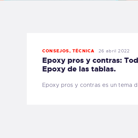
B
F
C
CONSEJOS
,
TÉCNICA
26 abril 2022
Epoxy pros y contras: Tod
Epoxy de las tablas.
T
Epoxy pros y contras es un tema 
S
W
P