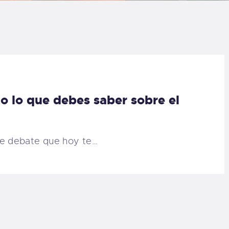
LOG
AQ
ONTACTO
o lo que debes saber sobre el
CARRITO
IENDA FAMILY
de debate que hoy te…
URFERS
EBCAM SALINAS
EDIDOS