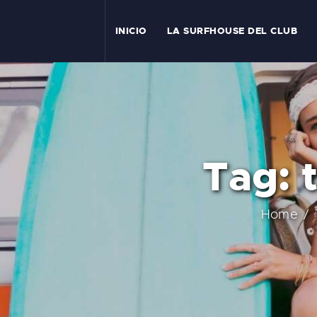
I
INICIO
LA SURFHOUSE DEL CLUB
T
L
C
Tag: 
S
C
Home
E
A