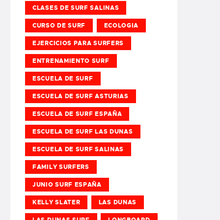
CLASES DE SURF SALINAS
CURSO DE SURF
ECOLOGIA
EJERCICIOS PARA SURFERS
ENTRENAMIENTO SURF
ESCUELA DE SURF
ESCUELA DE SURF ASTURIAS
ESCUELA DE SURF ESPAÑA
ESCUELA DE SURF LAS DUNAS
ESCUELA DE SURF SALINAS
FAMILY SURFERS
JUNIO SURF ESPAÑA
KELLY SLATER
LAS DUNAS
LAS DUNAS SURF
LONGBOARD