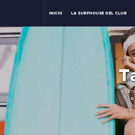
I
INICIO
LA SURFHOUSE DEL CLUB
T
L
C
Ta
S
C
Hom
E
A