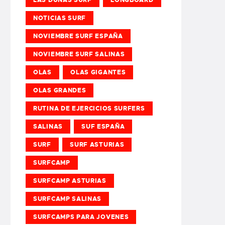
NOTICIAS SURF
NOVIEMBRE SURF ESPAÑA
NOVIEMBRE SURF SALINAS
OLAS
OLAS GIGANTES
OLAS GRANDES
RUTINA DE EJERCICIOS SURFERS
SALINAS
SUF ESPAÑA
SURF
SURF ASTURIAS
SURFCAMP
SURFCAMP ASTURIAS
SURFCAMP SALINAS
SURFCAMPS PARA JOVENES