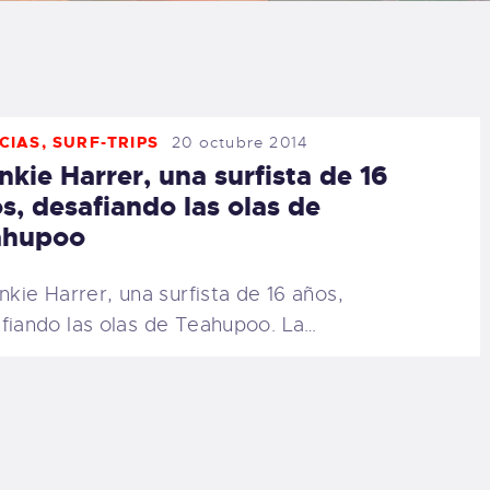
LOG
AQ
CIAS
,
SURF-TRIPS
20 octubre 2014
ONTACTO
nkie Harrer, una surfista de 16
s, desafiando las olas de
CARRITO
ahupoo
IENDA FAMILY
kie Harrer, una surfista de 16 años,
fiando las olas de Teahupoo. La…
URFERS
EBCAM SALINAS
EDIDOS