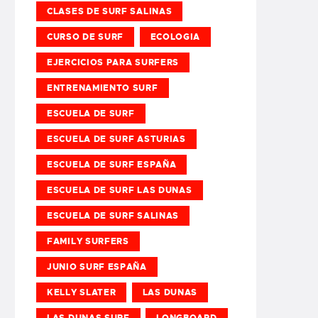
CLASES DE SURF SALINAS
CURSO DE SURF
ECOLOGIA
EJERCICIOS PARA SURFERS
ENTRENAMIENTO SURF
ESCUELA DE SURF
ESCUELA DE SURF ASTURIAS
ESCUELA DE SURF ESPAÑA
ESCUELA DE SURF LAS DUNAS
ESCUELA DE SURF SALINAS
FAMILY SURFERS
JUNIO SURF ESPAÑA
KELLY SLATER
LAS DUNAS
LAS DUNAS SURF
LONGBOARD