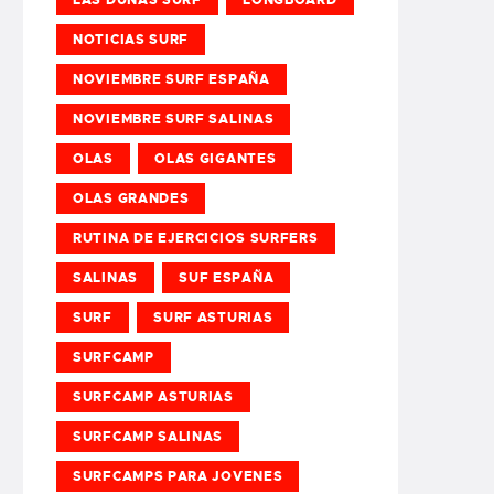
NOTICIAS SURF
NOVIEMBRE SURF ESPAÑA
NOVIEMBRE SURF SALINAS
OLAS
OLAS GIGANTES
OLAS GRANDES
RUTINA DE EJERCICIOS SURFERS
SALINAS
SUF ESPAÑA
SURF
SURF ASTURIAS
SURFCAMP
SURFCAMP ASTURIAS
SURFCAMP SALINAS
SURFCAMPS PARA JOVENES