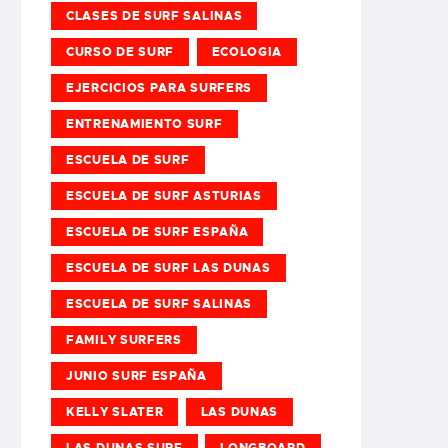
CLASES DE SURF SALINAS
CURSO DE SURF
ECOLOGIA
EJERCICIOS PARA SURFERS
ENTRENAMIENTO SURF
ESCUELA DE SURF
ESCUELA DE SURF ASTURIAS
ESCUELA DE SURF ESPAÑA
ESCUELA DE SURF LAS DUNAS
ESCUELA DE SURF SALINAS
FAMILY SURFERS
JUNIO SURF ESPAÑA
KELLY SLATER
LAS DUNAS
LAS DUNAS SURF
LONGBOARD