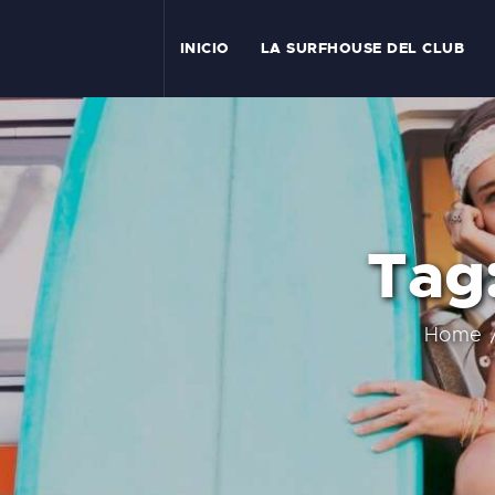
I
INICIO
LA SURFHOUSE DEL CLUB
T
L
C
Tag
S
C
Home
E
A