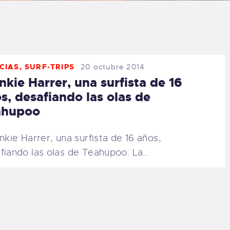
LOG
AQ
CIAS
,
SURF-TRIPS
20 octubre 2014
ONTACTO
nkie Harrer, una surfista de 16
s, desafiando las olas de
CARRITO
ahupoo
IENDA FAMILY
kie Harrer, una surfista de 16 años,
fiando las olas de Teahupoo. La…
URFERS
EBCAM SALINAS
EDIDOS