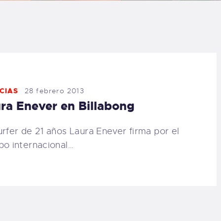
LOG
AQ
ONTACTO
CIAS
28 febrero 2013
CARRITO
ra Enever en Billabong
IENDA FAMILY
urfer de 21 años Laura Enever firma por el
po internacional…
URFERS
EBCAM SALINAS
EDIDOS