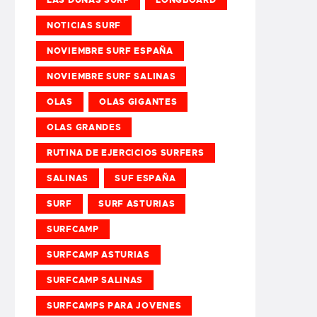
NOTICIAS SURF
NOVIEMBRE SURF ESPAÑA
NOVIEMBRE SURF SALINAS
OLAS
OLAS GIGANTES
OLAS GRANDES
RUTINA DE EJERCICIOS SURFERS
SALINAS
SUF ESPAÑA
SURF
SURF ASTURIAS
SURFCAMP
SURFCAMP ASTURIAS
SURFCAMP SALINAS
SURFCAMPS PARA JOVENES