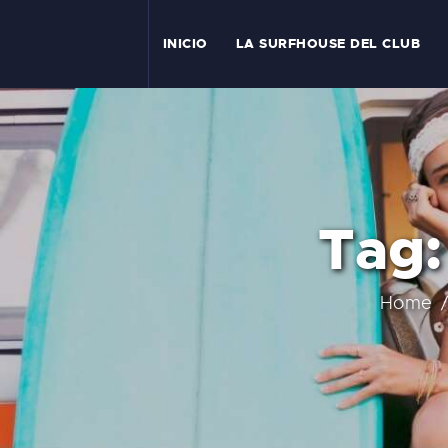
I
INICIO
LA SURFHOUSE DEL CLUB
T
L
C
Tag:
S
C
Home
E
A