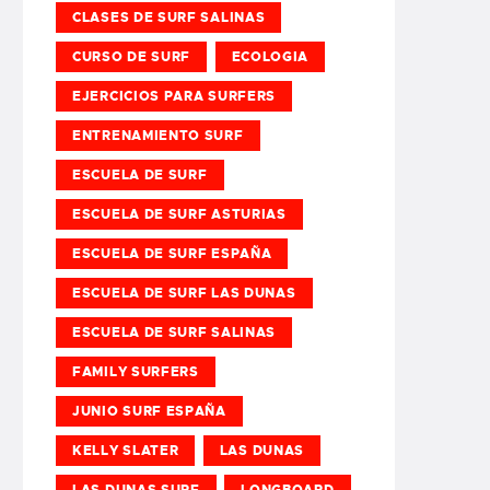
CLASES DE SURF SALINAS
CURSO DE SURF
ECOLOGIA
EJERCICIOS PARA SURFERS
ENTRENAMIENTO SURF
ESCUELA DE SURF
ESCUELA DE SURF ASTURIAS
ESCUELA DE SURF ESPAÑA
ESCUELA DE SURF LAS DUNAS
ESCUELA DE SURF SALINAS
FAMILY SURFERS
JUNIO SURF ESPAÑA
KELLY SLATER
LAS DUNAS
LAS DUNAS SURF
LONGBOARD