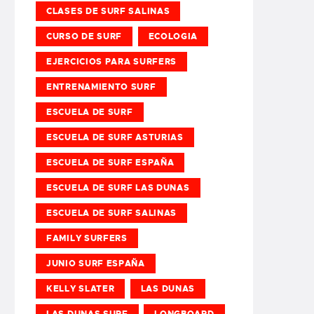
CLASES DE SURF SALINAS
CURSO DE SURF
ECOLOGIA
EJERCICIOS PARA SURFERS
ENTRENAMIENTO SURF
ESCUELA DE SURF
ESCUELA DE SURF ASTURIAS
ESCUELA DE SURF ESPAÑA
ESCUELA DE SURF LAS DUNAS
ESCUELA DE SURF SALINAS
FAMILY SURFERS
JUNIO SURF ESPAÑA
KELLY SLATER
LAS DUNAS
LAS DUNAS SURF
LONGBOARD