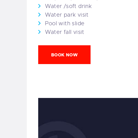
Water /soft drink
Water park visit
Pool with slide
Water fall visit
BOOK NOW