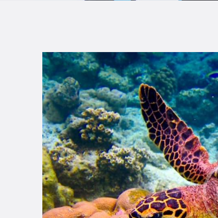
B
F
C
T
S
W
P