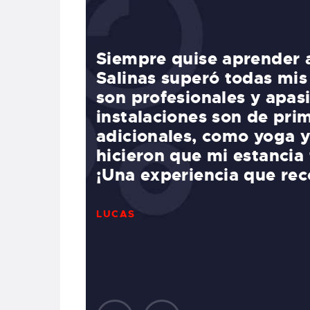
mp en
Como surfista de nivel 
structores
pudiera mejorar mis habi
cen, y las
Salinas fue perfecto par
tividades
dieron consejos específi
ya,
perfeccionar mi técnica. 
rable.
amigable del campament
en casa desde el primer 
inolvidable que sin duda 
EMMA