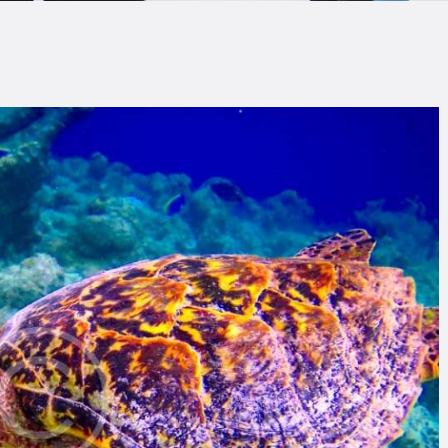
LOG
AQ
ONTACTO
CARRITO
IENDA FAMILY
URFERS
EBCAM SALINAS
EDIDOS