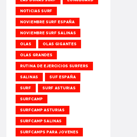
NOTICIAS SURF
NOVIEMBRE SURF ESPAÑA
NOVIEMBRE SURF SALINAS
OLAS
OLAS GIGANTES
OLAS GRANDES
RUTINA DE EJERCICIOS SURFERS
SALINAS
SUF ESPAÑA
SURF
SURF ASTURIAS
SURFCAMP
SURFCAMP ASTURIAS
SURFCAMP SALINAS
SURFCAMPS PARA JOVENES