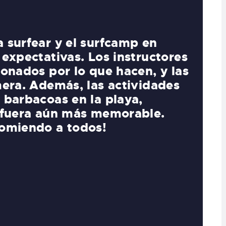
medio, buscaba un lugar donde
¡Mi 
lidades y el surfcamp en
Como
a eso. Los entrenadores me
inst
cos y me ayudaron a
coge
El ambiente relajado y
cono
o hizo que me sintiera como
herm
día. ¡Una experiencia
volv
repetiré!
SOFÍA