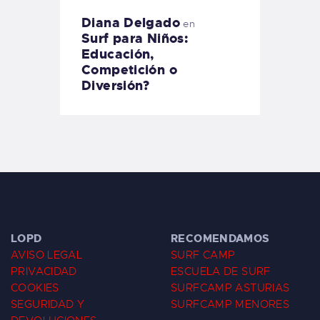
Diana Delgado
en
Surf para Niños:
Educación,
Competición o
Diversión?
LOPD
RECOMENDAMOS
AVISO LEGAL
SURF CAMP
PRIVACIDAD
ESCUELA DE SURF
COOKIES
SURFCAMP ASTURIAS
SEGURIDAD Y
SURFCAMP MENORES