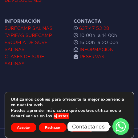
DEVOLUCIONES
INFORMACIÓN
CONTACTA
SURFCAMP SALINAS
637 47 53 28
TARIFAS SURFCAMP
10:00h. a 14:00h.
ESCUELA DE SURF
16:00h. a 20:00h.
SALINAS
INFORMACIÓN
CLASES DE SURF
RESERVAS
SALINAS
Utilizamos cookies para ofrecerte la mejor experiencia
ESCUELA DE SURF LAS DUNAS ©
2026.
en nuestra web.
Puedes aprender más sobre qué cookies utilizamos o
C/ BERNARDO ÁLVAREZ GALAN 1, SALINAS
desactivarlas en los
ajustes
.
(ASTURIAS)
Contáctanos
Aceptar
Rechazar
Ajustes