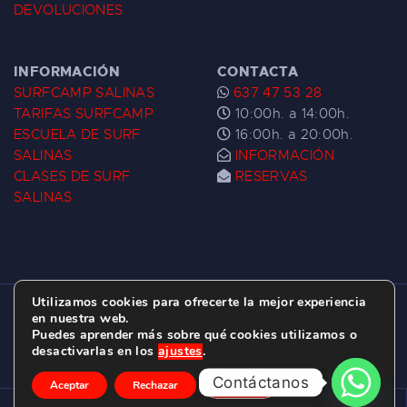
DEVOLUCIONES
INFORMACIÓN
CONTACTA
SURFCAMP SALINAS
637 47 53 28
TARIFAS SURFCAMP
10:00h. a 14:00h.
ESCUELA DE SURF
16:00h. a 20:00h.
SALINAS
INFORMACIÓN
CLASES DE SURF
RESERVAS
SALINAS
Utilizamos cookies para ofrecerte la mejor experiencia
ESCUELA DE SURF LAS DUNAS ©
2026.
en nuestra web.
Puedes aprender más sobre qué cookies utilizamos o
C/ BERNARDO ÁLVAREZ GALAN 1, SALINAS
desactivarlas en los
ajustes
.
(ASTURIAS)
Contáctanos
Aceptar
Rechazar
Ajustes