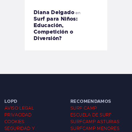
Diana Delgado
en
Surf para Niños:
Educación,
Competición o
Diversión?
LOPD
RECOMENDAMOS
AVISO LEGAL
SURF CAMP
PRIVACIDAD
ESCUELA DE SURF
COOKIES
SURFCAMP ASTURIAS
SEGURIDAD Y
SURFCAMP MENORES