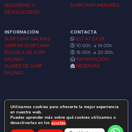
SEGURIDAD Y
SURFCAMP MENORES
DEVOLUCIONES
INFORMACIÓN
CONTACTA
SURFCAMP SALINAS
637 47 53 28
TARIFAS SURFCAMP
10:00h. a 14:00h.
ESCUELA DE SURF
16:00h. a 20:00h.
SALINAS
INFORMACIÓN
CLASES DE SURF
RESERVAS
SALINAS
Utilizamos cookies para ofrecerte la mejor experiencia
ESCUELA DE SURF LAS DUNAS ©
2026.
en nuestra web.
Puedes aprender más sobre qué cookies utilizamos o
C/ BERNARDO ÁLVAREZ GALAN 1, SALINAS
desactivarlas en los
ajustes
.
(ASTURIAS)