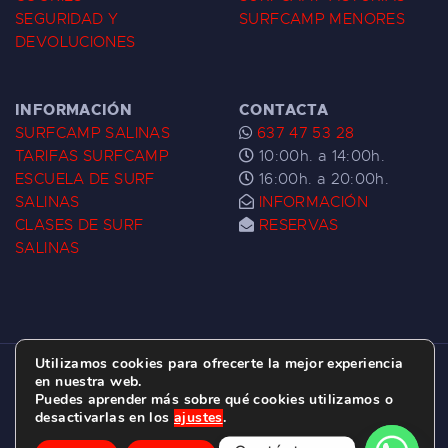
SEGURIDAD Y
SURFCAMP MENORES
DEVOLUCIONES
INFORMACIÓN
CONTACTA
SURFCAMP SALINAS
637 47 53 28
TARIFAS SURFCAMP
10:00h. a 14:00h.
ESCUELA DE SURF
16:00h. a 20:00h.
SALINAS
INFORMACIÓN
CLASES DE SURF
RESERVAS
SALINAS
Utilizamos cookies para ofrecerte la mejor experiencia
ESCUELA DE SURF LAS DUNAS ©
2026.
en nuestra web.
Puedes aprender más sobre qué cookies utilizamos o
C/ BERNARDO ÁLVAREZ GALAN 1, SALINAS
desactivarlas en los
ajustes
.
(ASTURIAS)