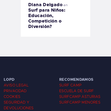
Diana Delgado
en
Surf para Niños:
Educación,
Competición o
Diversión?
LOPD
RECOMENDAMOS
AVISO LEGAL
SURF CAMP
PRIVACIDAD
ESCUELA DE SURF
COOKIES
SURFCAMP ASTURIAS
SEGURIDAD Y
SURFCAMP MENORES
DEVOLUCIONES