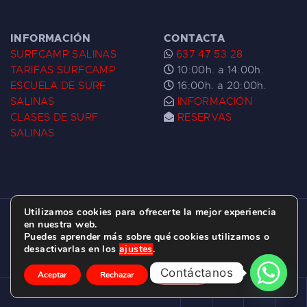
INFORMACIÓN
CONTACTA
SURFCAMP SALINAS
637 47 53 28
TARIFAS SURFCAMP
10:00h. a 14:00h.
ESCUELA DE SURF
16:00h. a 20:00h.
SALINAS
INFORMACIÓN
CLASES DE SURF
RESERVAS
SALINAS
Utilizamos cookies para ofrecerte la mejor experiencia
ESCUELA DE SURF LAS DUNAS ©
2026.
en nuestra web.
Puedes aprender más sobre qué cookies utilizamos o
C/ BERNARDO ÁLVAREZ GALAN 1, SALINAS
desactivarlas en los
ajustes
.
(ASTURIAS)
Contáctanos
Aceptar
Rechazar
Ajustes