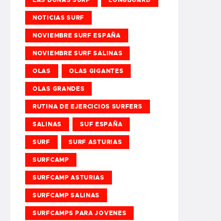
NOTICIAS SURF
NOVIEMBRE SURF ESPAÑA
NOVIEMBRE SURF SALINAS
OLAS
OLAS GIGANTES
OLAS GRANDES
RUTINA DE EJERCICIOS SURFERS
SALINAS
SUF ESPAÑA
SURF
SURF ASTURIAS
SURFCAMP
SURFCAMP ASTURIAS
SURFCAMP SALINAS
SURFCAMPS PARA JOVENES