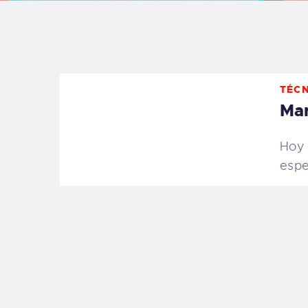
B
F
TÉC
C
Man
Hoy 
espe
T
S
W
P