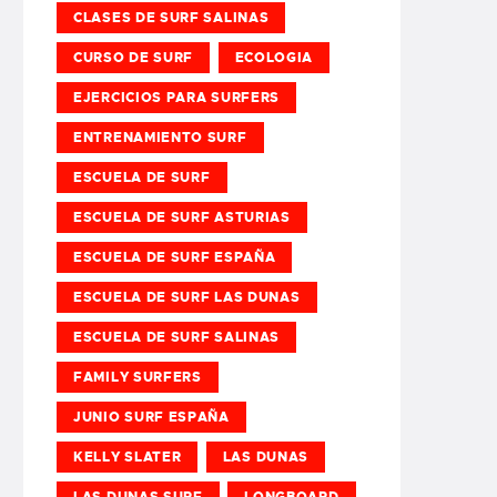
CLASES DE SURF SALINAS
CURSO DE SURF
ECOLOGIA
EJERCICIOS PARA SURFERS
ENTRENAMIENTO SURF
ESCUELA DE SURF
ESCUELA DE SURF ASTURIAS
ESCUELA DE SURF ESPAÑA
ESCUELA DE SURF LAS DUNAS
ESCUELA DE SURF SALINAS
FAMILY SURFERS
JUNIO SURF ESPAÑA
KELLY SLATER
LAS DUNAS
LAS DUNAS SURF
LONGBOARD