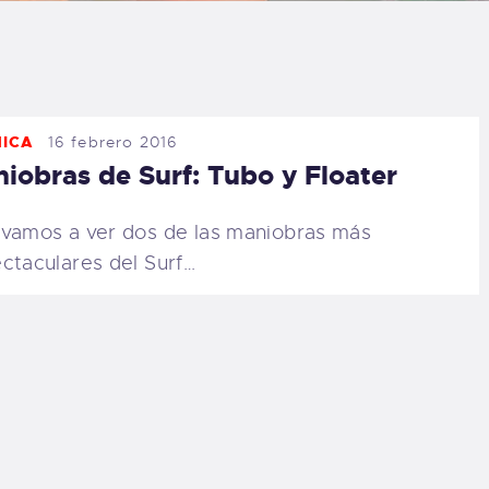
LOG
AQ
NICA
16 febrero 2016
ONTACTO
iobras de Surf: Tubo y Floater
CARRITO
vamos a ver dos de las maniobras más
ctaculares del Surf…
IENDA FAMILY
URFERS
EBCAM SALINAS
EDIDOS