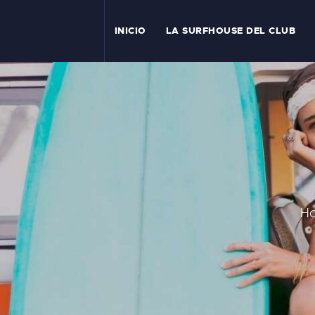
I
INICIO
LA SURFHOUSE DEL CLUB
T
L
C
S
C
H
E
A