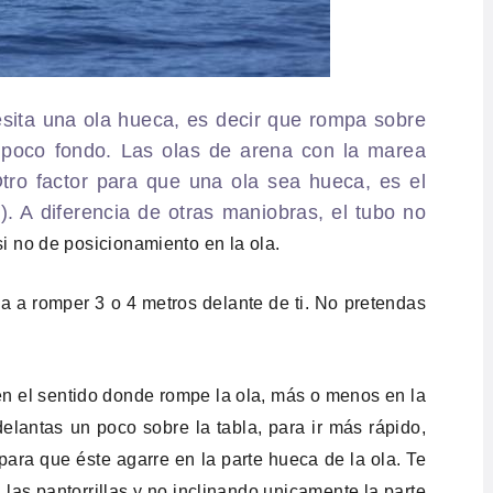
cesita una ola hueca, es decir que rompa sobre
 poco fondo. Las olas de arena con la marea
tro factor para que una ola sea hueca, es el
e). A diferencia de otras maniobras, el tubo no
i no de posicionamiento en la ola.
a a romper 3 o 4 metros delante de ti. No pretendas
 en el sentido donde rompe la ola, más o menos en la
delantas un poco sobre la tabla, para ir más rápido,
r para que éste agarre en la parte hueca de la ola. Te
las pantorrillas y no inclinando unicamente la parte