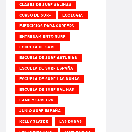
CLASES DE SURF SALINAS
CURSO DE SURF
ECOLOGIA
EJERCICIOS PARA SURFERS
ENTRENAMIENTO SURF
ESCUELA DE SURF
ESCUELA DE SURF ASTURIAS
ESCUELA DE SURF ESPAÑA
ESCUELA DE SURF LAS DUNAS
ESCUELA DE SURF SALINAS
FAMILY SURFERS
JUNIO SURF ESPAÑA
KELLY SLATER
LAS DUNAS
LAS DUNAS SURF
LONGBOARD