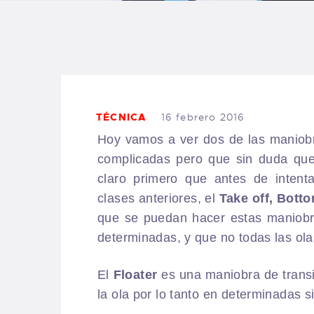
B
F
C
TÉCNICA
16 febrero 2016
Hoy vamos a ver dos de las maniobr
complicadas pero que sin duda que
T
claro primero que antes de intent
clases anteriores, el
Take off,
Botto
S
que se puedan hacer estas maniobr
determinadas, y que no todas las ol
W
El
Floater
es una maniobra de transi
la ola por lo tanto en determinadas 
P