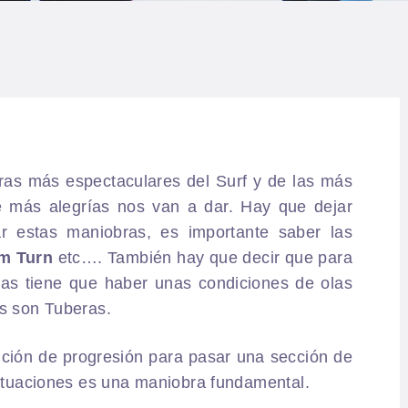
LOG
AQ
ONTACTO
CARRITO
as más espectaculares del Surf y de las más
 más alegrías nos van a dar. Hay que dejar
IENDA FAMILY
ar estas maniobras, es importante saber las
m Turn
etc…. También hay que decir que para
URFERS
as tiene que haber unas condiciones de olas
as son Tuberas.
EBCAM SALINAS
ción de progresión para pasar una sección de
situaciones es una maniobra fundamental.
EDIDOS