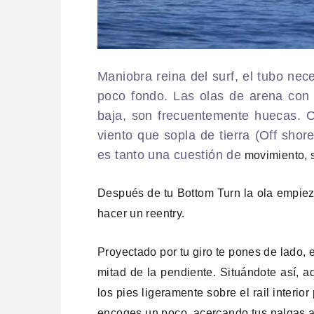
Maniobra reina del surf, el tubo ne
poco fondo. Las olas de arena con
baja, son frecuentemente huecas. O
viento que sopla de tierra (Off shor
es tanto una cuestión de
movimiento, s
Después de tu Bottom Turn la ola empiez
hacer un reentry.
Proyectado por tu giro te pones de lado,
mitad de la pendiente. Situándote así, a
los pies ligeramente sobre el rail interio
encoges un poco, acercando tus nalgas a 