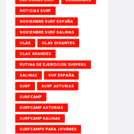
NOTICIAS SURF
NOVIEMBRE SURF ESPAÑA
NOVIEMBRE SURF SALINAS
OLAS
OLAS GIGANTES
OLAS GRANDES
RUTINA DE EJERCICIOS SURFERS
SALINAS
SUF ESPAÑA
SURF
SURF ASTURIAS
SURFCAMP
SURFCAMP ASTURIAS
SURFCAMP SALINAS
SURFCAMPS PARA JOVENES