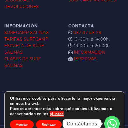
SEGURIDAD Y
SURFCAMP MENORES
DEVOLUCIONES
INFORMACIÓN
CONTACTA
SURFCAMP SALINAS
637 47 53 28
TARIFAS SURFCAMP
10:00h. a 14:00h.
ESCUELA DE SURF
16:00h. a 20:00h.
SALINAS
INFORMACIÓN
CLASES DE SURF
RESERVAS
SALINAS
Utilizamos cookies para ofrecerte la mejor experiencia
ESCUELA DE SURF LAS DUNAS ©
2026.
en nuestra web.
Puedes aprender más sobre qué cookies utilizamos o
C/ BERNARDO ÁLVAREZ GALAN 1, SALINAS
desactivarlas en los
ajustes
.
(ASTURIAS)
Contáctanos
Aceptar
Rechazar
Ajustes