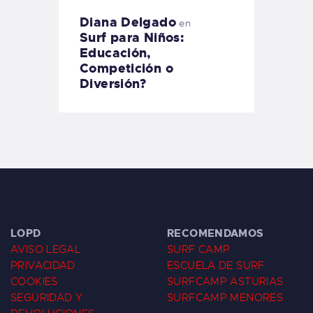
Diana Delgado
en
Surf para Niños:
Educación,
Competición o
Diversión?
LOPD
RECOMENDAMOS
AVISO LEGAL
SURF CAMP
PRIVACIDAD
ESCUELA DE SURF
COOKIES
SURFCAMP ASTURIAS
SEGURIDAD Y
SURFCAMP MENORES