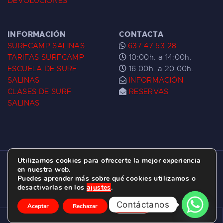
DEVOLUCIONES
INFORMACIÓN
CONTACTA
SURFCAMP SALINAS
637 47 53 28
TARIFAS SURFCAMP
10:00h. a 14:00h.
ESCUELA DE SURF
16:00h. a 20:00h.
SALINAS
INFORMACIÓN
CLASES DE SURF
RESERVAS
SALINAS
Utilizamos cookies para ofrecerte la mejor experiencia
ESCUELA DE SURF LAS DUNAS ©
2026.
en nuestra web.
Puedes aprender más sobre qué cookies utilizamos o
C/ BERNARDO ÁLVAREZ GALAN 1, SALINAS
desactivarlas en los
ajustes
.
(ASTURIAS)
Contáctanos
Aceptar
Rechazar
Ajustes