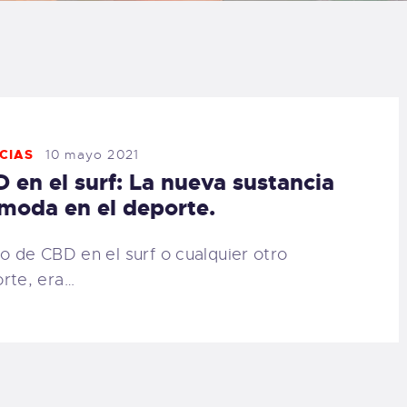
LOG
AQ
ONTACTO
CIAS
10 mayo 2021
 en el surf: La nueva sustancia
CARRITO
moda en el deporte.
IENDA FAMILY
so de CBD en el surf o cualquier otro
rte, era…
URFERS
EBCAM SALINAS
EDIDOS