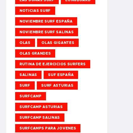
NOTICIAS SURF
NOVIEMBRE SURF ESPAÑA
NOVIEMBRE SURF SALINAS
OLAS
OLAS GIGANTES
OLAS GRANDES
RUTINA DE EJERCICIOS SURFERS
SALINAS
SUF ESPAÑA
SURF
SURF ASTURIAS
SURFCAMP
SURFCAMP ASTURIAS
SURFCAMP SALINAS
SURFCAMPS PARA JOVENES