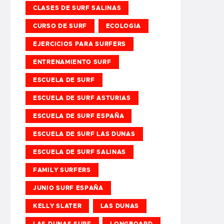
CLASES DE SURF SALINAS
CURSO DE SURF
ECOLOGIA
EJERCICIOS PARA SURFERS
ENTRENAMIENTO SURF
ESCUELA DE SURF
ESCUELA DE SURF ASTURIAS
ESCUELA DE SURF ESPAÑA
ESCUELA DE SURF LAS DUNAS
ESCUELA DE SURF SALINAS
FAMILY SURFERS
JUNIO SURF ESPAÑA
KELLY SLATER
LAS DUNAS
LAS DUNAS SURF
LONGBOARD