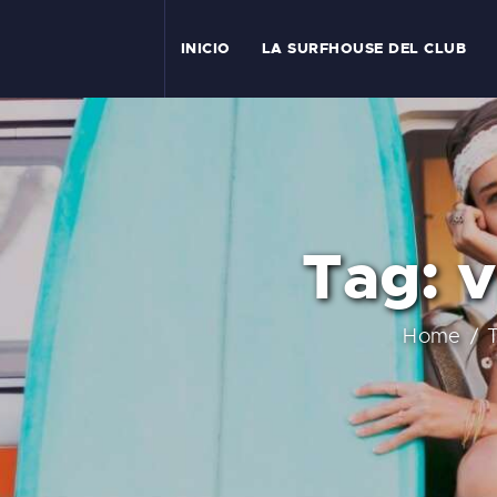
I
INICIO
LA SURFHOUSE DEL CLUB
T
L
C
Tag: v
S
C
Home
E
A