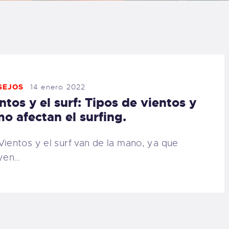
LOG
AQ
ONTACTO
SEJOS
14 enero 2022
ntos y el surf: Tipos de vientos y
CARRITO
o afectan el surfing.
IENDA FAMILY
Vientos y el surf van de la mano, ya que
uyen…
URFERS
EBCAM SALINAS
EDIDOS