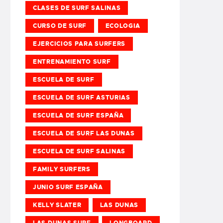
CLASES DE SURF SALINAS
CURSO DE SURF
ECOLOGIA
EJERCICIOS PARA SURFERS
ENTRENAMIENTO SURF
ESCUELA DE SURF
ESCUELA DE SURF ASTURIAS
ESCUELA DE SURF ESPAÑA
ESCUELA DE SURF LAS DUNAS
ESCUELA DE SURF SALINAS
FAMILY SURFERS
JUNIO SURF ESPAÑA
KELLY SLATER
LAS DUNAS
LAS DUNAS SURF
LONGBOARD