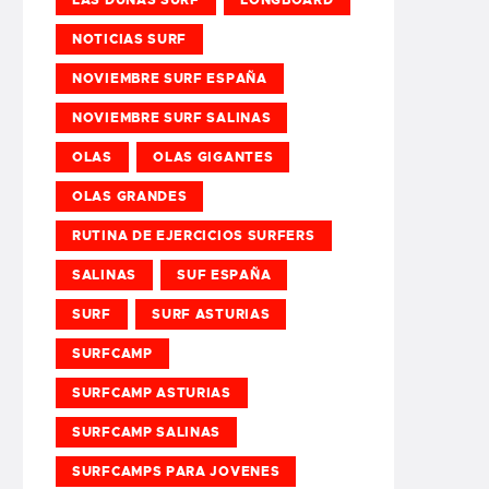
NOTICIAS SURF
NOVIEMBRE SURF ESPAÑA
NOVIEMBRE SURF SALINAS
OLAS
OLAS GIGANTES
OLAS GRANDES
RUTINA DE EJERCICIOS SURFERS
SALINAS
SUF ESPAÑA
SURF
SURF ASTURIAS
SURFCAMP
SURFCAMP ASTURIAS
SURFCAMP SALINAS
SURFCAMPS PARA JOVENES