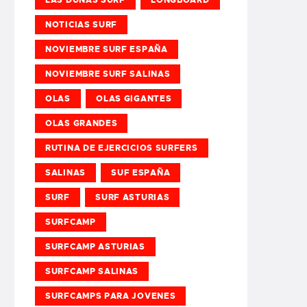
NOTICIAS SURF
NOVIEMBRE SURF ESPAÑA
NOVIEMBRE SURF SALINAS
OLAS
OLAS GIGANTES
OLAS GRANDES
RUTINA DE EJERCICIOS SURFERS
SALINAS
SUF ESPAÑA
SURF
SURF ASTURIAS
SURFCAMP
SURFCAMP ASTURIAS
SURFCAMP SALINAS
SURFCAMPS PARA JOVENES