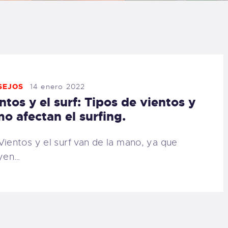
LOG
AQ
ONTACTO
SEJOS
14 enero 2022
ntos y el surf: Tipos de vientos y
CARRITO
o afectan el surfing.
IENDA FAMILY
Vientos y el surf van de la mano, ya que
uyen…
URFERS
EBCAM SALINAS
EDIDOS