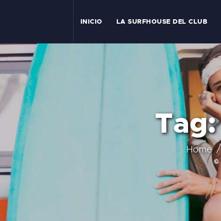
I
INICIO
LA SURFHOUSE DEL CLUB
T
L
C
Tag:
S
C
Home
E
A