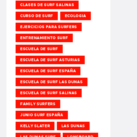
CLASES DE SURF SALINAS
CURSO DE SURF
ECOLOGIA
EJERCICIOS PARA SURFERS
ENTRENAMIENTO SURF
ESCUELA DE SURF
ESCUELA DE SURF ASTURIAS
ESCUELA DE SURF ESPAÑA
ESCUELA DE SURF LAS DUNAS
ESCUELA DE SURF SALINAS
FAMILY SURFERS
JUNIO SURF ESPAÑA
KELLY SLATER
LAS DUNAS
LAS DUNAS SURF
LONGBOARD