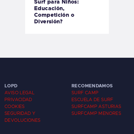
Surf para Niños:
Educación,
Competición o
Diversión?
LOPD
RECOMENDAMOS
AVISO LEGAL
SURF CAMP
PRIVACIDAD
ESCUELA DE SURF
COOKIES
SURFCAMP ASTURIAS
SEGURIDAD Y
SURFCAMP MENORES
DEVOLUCIONES