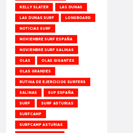
KELLY SLATER
LAS DUNAS
LAS DUNAS SURF
LONGBOARD
NOTICIAS SURF
NOVIEMBRE SURF ESPAÑA
NOVIEMBRE SURF SALINAS
OLAS
OLAS GIGANTES
OLAS GRANDES
RUTINA DE EJERCICIOS SURFERS
SALINAS
SUF ESPAÑA
SURF
SURF ASTURIAS
SURFCAMP
SURFCAMP ASTURIAS