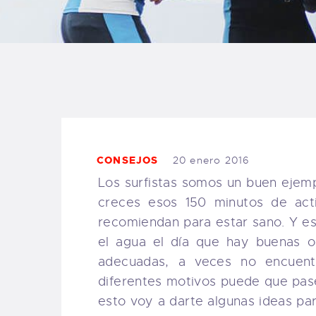
B
F
C
CONSEJOS
20 enero 2016
T
Los surfistas somos un buen ejemp
creces esos 150 minutos de acti
S
recomiendan para estar sano. Y es
el agua el día que hay buenas o
W
adecuadas, a veces no encuent
diferentes motivos puede que pase
P
esto voy a darte algunas ideas p