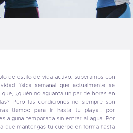
LOG
AQ
ONTACTO
CARRITO
IENDA FAMILY
lo de estilo de vida activo, superamos con
vidad física semanal que actualmente se
URFERS
 que, ¿quién no aguanta un par de horas en
las? Pero las condiciones no siempre son
EBCAM SALINAS
ras tiempo para ir hasta tu playa… por
s alguna temporada sin entrar al agua. Por
EDIDOS
ara que mantengas tu cuerpo en forma hasta