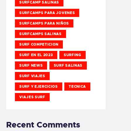
SURFCAMP SALINAS
SURFCAMPS PARA JOVENES
SURFCAMPS PARA NIÑOS
SURFCAMPS SALINAS
SURF COMPETICION
SURF EN EL 2023
SURFING
SURF NEWS
SURF SALINAS
SURF VIAJES
SURF Y EJERCICIOS
TECNICA
VIAJES SURF
Recent Comments