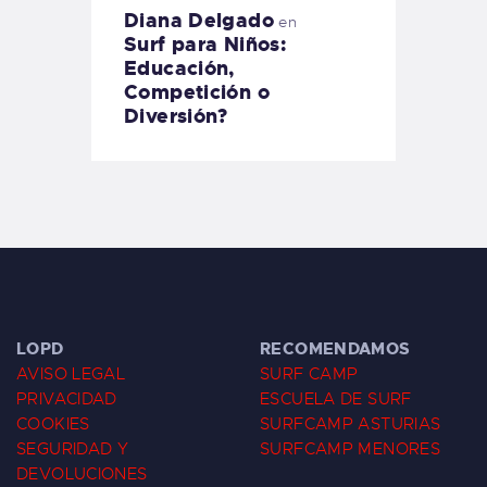
Diana Delgado
en
Surf para Niños:
Educación,
Competición o
Diversión?
LOPD
RECOMENDAMOS
AVISO LEGAL
SURF CAMP
PRIVACIDAD
ESCUELA DE SURF
COOKIES
SURFCAMP ASTURIAS
SEGURIDAD Y
SURFCAMP MENORES
DEVOLUCIONES