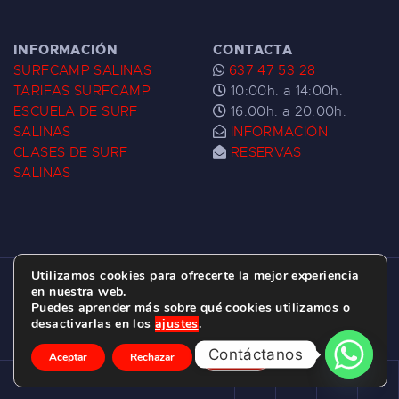
INFORMACIÓN
CONTACTA
SURFCAMP SALINAS
637 47 53 28
TARIFAS SURFCAMP
10:00h. a 14:00h.
ESCUELA DE SURF
16:00h. a 20:00h.
SALINAS
INFORMACIÓN
CLASES DE SURF
RESERVAS
SALINAS
Utilizamos cookies para ofrecerte la mejor experiencia
ESCUELA DE SURF LAS DUNAS ©
2026.
en nuestra web.
Puedes aprender más sobre qué cookies utilizamos o
C/ BERNARDO ÁLVAREZ GALAN 1, SALINAS
desactivarlas en los
ajustes
.
(ASTURIAS)
Contáctanos
Aceptar
Rechazar
Ajustes