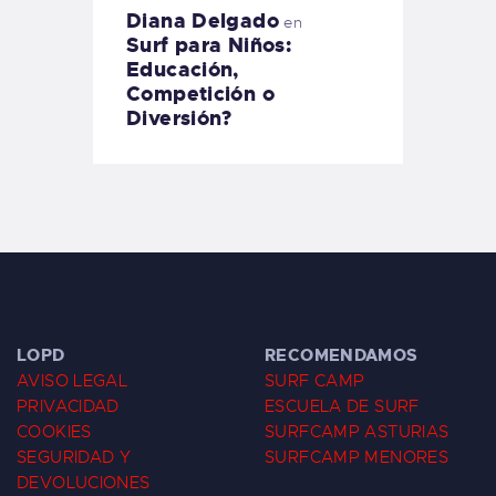
Diana Delgado
en
Surf para Niños:
Educación,
Competición o
Diversión?
LOPD
RECOMENDAMOS
AVISO LEGAL
SURF CAMP
PRIVACIDAD
ESCUELA DE SURF
COOKIES
SURFCAMP ASTURIAS
SEGURIDAD Y
SURFCAMP MENORES
DEVOLUCIONES