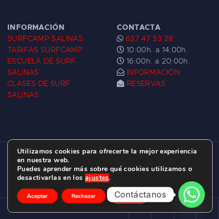
INFORMACIÓN
CONTACTA
SURFCAMP SALINAS
637 47 53 28
TARIFAS SURFCAMP
10:00h. a 14:00h.
ESCUELA DE SURF
16:00h. a 20:00h.
SALINAS
INFORMACIÓN
CLASES DE SURF
RESERVAS
SALINAS
Utilizamos cookies para ofrecerte la mejor experiencia
ESCUELA DE SURF LAS DUNAS ©
2026.
en nuestra web.
Puedes aprender más sobre qué cookies utilizamos o
C/ BERNARDO ÁLVAREZ GALAN 1, SALINAS
desactivarlas en los
ajustes
.
(ASTURIAS)
Contáctanos
Aceptar
Rechazar
Ajustes