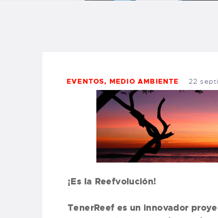
B
F
C
EVENTOS
,
MEDIO AMBIENTE
22 sept
T
S
W
¡Es la Reefvolución!
P
TenerReef es un innovador proye