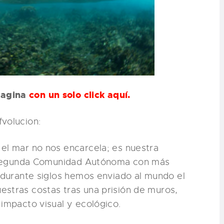
pagina
con un solo click aquí.
volucion:
el mar no nos encarcela; es nuestra
la segunda Comunidad Autónoma con más
, durante siglos hemos enviado al mundo el
estras costas tras una prisión de muros,
 impacto visual y ecológico.