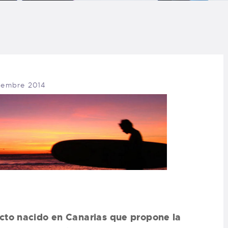
LOG
AQ
ONTACTO
iembre 2014
CARRITO
IENDA FAMILY
URFERS
EBCAM SALINAS
EDIDOS
cto nacido en Canarias que propone la