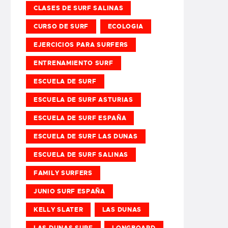
CLASES DE SURF SALINAS
CURSO DE SURF
ECOLOGIA
EJERCICIOS PARA SURFERS
ENTRENAMIENTO SURF
ESCUELA DE SURF
ESCUELA DE SURF ASTURIAS
ESCUELA DE SURF ESPAÑA
ESCUELA DE SURF LAS DUNAS
ESCUELA DE SURF SALINAS
FAMILY SURFERS
JUNIO SURF ESPAÑA
KELLY SLATER
LAS DUNAS
LAS DUNAS SURF
LONGBOARD