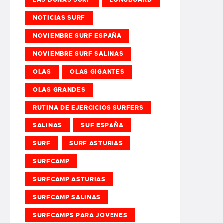
NOTICIAS SURF
NOVIEMBRE SURF ESPAÑA
NOVIEMBRE SURF SALINAS
OLAS
OLAS GIGANTES
OLAS GRANDES
RUTINA DE EJERCICIOS SURFERS
SALINAS
SUF ESPAÑA
SURF
SURF ASTURIAS
SURFCAMP
SURFCAMP ASTURIAS
SURFCAMP SALINAS
SURFCAMPS PARA JOVENES