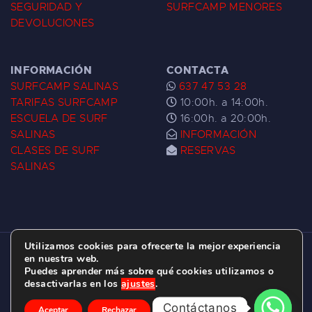
SEGURIDAD Y
SURFCAMP MENORES
DEVOLUCIONES
INFORMACIÓN
CONTACTA
SURFCAMP SALINAS
637 47 53 28
TARIFAS SURFCAMP
10:00h. a 14:00h.
ESCUELA DE SURF
16:00h. a 20:00h.
SALINAS
INFORMACIÓN
CLASES DE SURF
RESERVAS
SALINAS
Utilizamos cookies para ofrecerte la mejor experiencia
ESCUELA DE SURF LAS DUNAS ©
2026.
en nuestra web.
Puedes aprender más sobre qué cookies utilizamos o
C/ BERNARDO ÁLVAREZ GALAN 1, SALINAS
desactivarlas en los
ajustes
.
(ASTURIAS)
Contáctanos
Aceptar
Rechazar
Ajustes