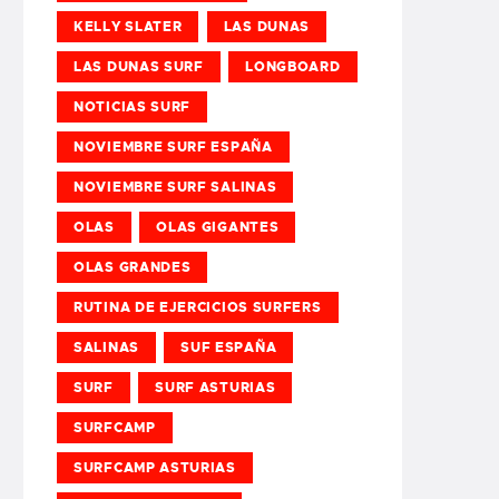
KELLY SLATER
LAS DUNAS
LAS DUNAS SURF
LONGBOARD
NOTICIAS SURF
NOVIEMBRE SURF ESPAÑA
NOVIEMBRE SURF SALINAS
OLAS
OLAS GIGANTES
OLAS GRANDES
RUTINA DE EJERCICIOS SURFERS
SALINAS
SUF ESPAÑA
SURF
SURF ASTURIAS
SURFCAMP
SURFCAMP ASTURIAS