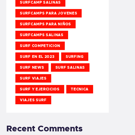
SURFCAMP SALINAS
SURFCAMPS PARA JOVENES
SURFCAMPS PARA NIÑOS
SURFCAMPS SALINAS
SURF COMPETICION
SURF EN EL 2023
SURFING
SURF NEWS
SURF SALINAS
SURF VIAJES
SURF Y EJERCICIOS
TECNICA
VIAJES SURF
Recent Comments