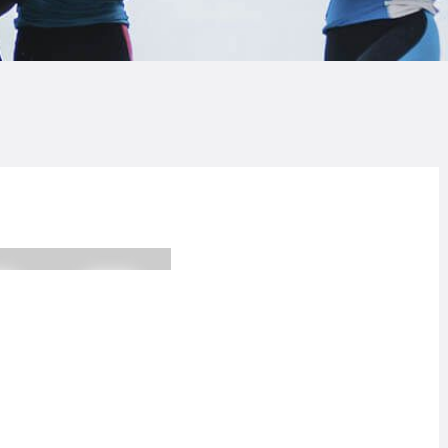
LOG
AQ
ONTACTO
CARRITO
IENDA FAMILY
URFERS
EBCAM SALINAS
EDIDOS