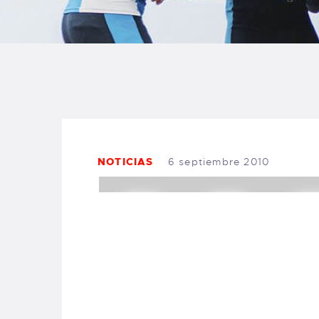
B
F
C
NOTICIAS
6 septiembre 2010
T
S
W
P