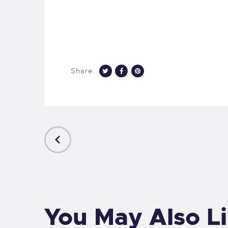
Share:
PREVIOUS
POST
You May Also L