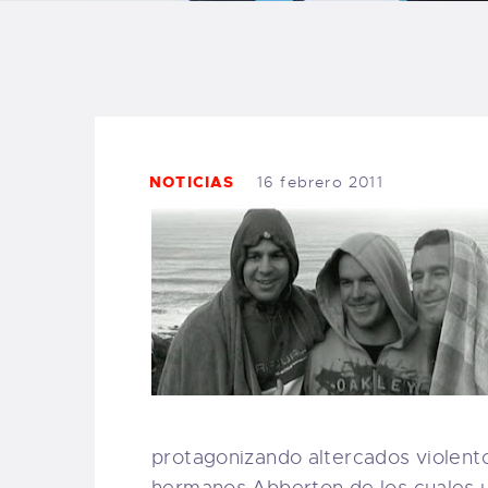
B
F
C
NOTICIAS
16 febrero 2011
T
S
W
protagonizando altercados violento
P