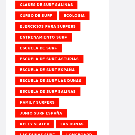
CLASES DE SURF SALINAS
CURSO DE SURF
ECOLOGIA
EJERCICIOS PARA SURFERS
ENTRENAMIENTO SURF
ESCUELA DE SURF
ESCUELA DE SURF ASTURIAS
ESCUELA DE SURF ESPAÑA
ESCUELA DE SURF LAS DUNAS
ESCUELA DE SURF SALINAS
FAMILY SURFERS
JUNIO SURF ESPAÑA
KELLY SLATER
LAS DUNAS
LAS DUNAS SURF
LONGBOARD