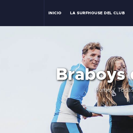
I
INICIO
LA SURFHOUSE DEL CLUB
T
L
C
Braboys 
S
C
Home
Todas
E
A