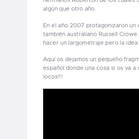
hermanos Abberton de los cuales u
algún que otro año.
En el año 2007 protagonizaron un 
también australiano Russell Crowe
hacer un largometraje pero la idea 
Aquí os dejamos un pequeño fragme
español donde una cosa si os va a 
locos!!!