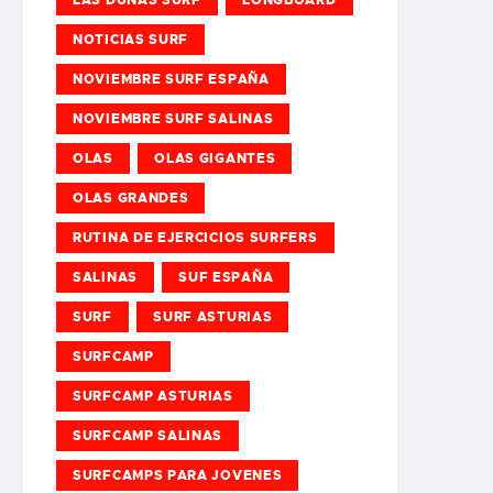
NOTICIAS SURF
NOVIEMBRE SURF ESPAÑA
NOVIEMBRE SURF SALINAS
OLAS
OLAS GIGANTES
OLAS GRANDES
RUTINA DE EJERCICIOS SURFERS
SALINAS
SUF ESPAÑA
SURF
SURF ASTURIAS
SURFCAMP
SURFCAMP ASTURIAS
SURFCAMP SALINAS
SURFCAMPS PARA JOVENES