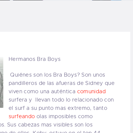
LOG
AQ
ONTACTO
CARRITO
Hermanos Bra Boys
Quiénes son los Bra Boys? Son unos
IENDA FAMILY
pandilleros de las afueras de Sidney que
viven como una auténtica
comunidad
URFERS
surfera y llevan todo lo relacionado con
el surf a su punto mas extremo, tanto
EBCAM SALINAS
surfeando
olas imposibles como
s. Sus cabezas mas visibles son los
EDIDOS