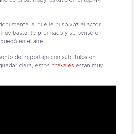
no de ellos, Koby, estuvo en el top 44
documental al que le puso voz el actor
. Fué bastante premiado y se pensó en
quedó en el aire.
nto del reportaje con subtítulos en
quedar clara, estos
chavales
están muy