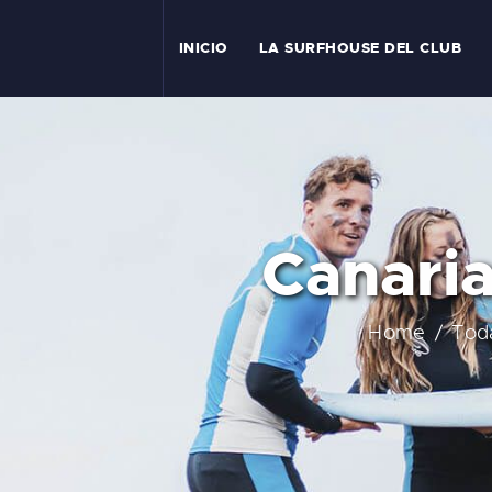
I
INICIO
LA SURFHOUSE DEL CLUB
T
L
C
Canaria
S
C
Home
Tod
E
A