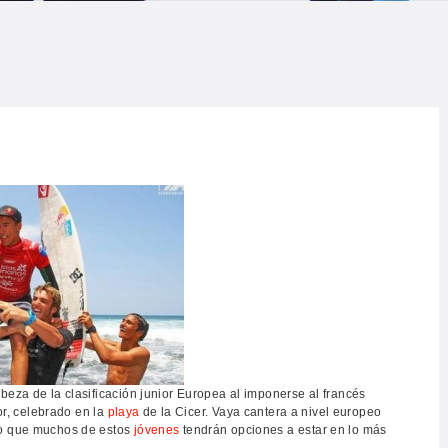
LOG
AQ
ONTACTO
CARRITO
IENDA FAMILY
URFERS
EBCAM SALINAS
beza de la clasificación junior Europea al imponerse al francés
ior, celebrado en la
playa
de la Cicer. Vaya cantera a nivel europeo
EDIDOS
ro que muchos de estos
jóvenes
tendrán opciones a estar en lo más