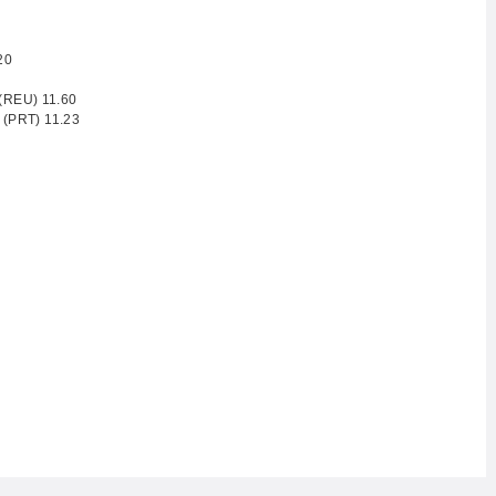
20
 (REU) 11.60
s (PRT) 11.23