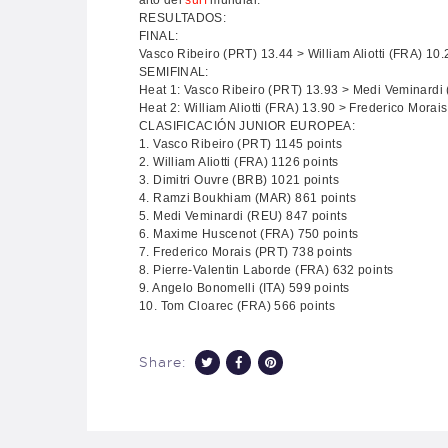
alto del
surf
mundial.
RESULTADOS:
FINAL:
Vasco Ribeiro (PRT) 13.44 > William Aliotti (FRA) 10.
SEMIFINAL:
Heat 1: Vasco Ribeiro (PRT) 13.93 > Medi Veminardi
Heat 2: William Aliotti (FRA) 13.90 > Frederico Morai
CLASIFICACIÓN JUNIOR EUROPEA:
1. Vasco Ribeiro (PRT) 1145 points
2. William Aliotti (FRA) 1126 points
3. Dimitri Ouvre (BRB) 1021 points
4. Ramzi Boukhiam (MAR) 861 points
5. Medi Veminardi (REU) 847 points
6. Maxime Huscenot (FRA) 750 points
7. Frederico Morais (PRT) 738 points
8. Pierre-Valentin Laborde (FRA) 632 points
9. Angelo Bonomelli (ITA) 599 points
10. Tom Cloarec (FRA) 566 points
Share: