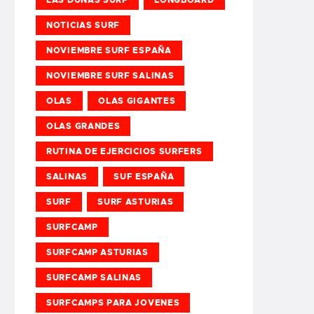
NOTICIAS SURF
NOVIEMBRE SURF ESPAÑA
NOVIEMBRE SURF SALINAS
OLAS
OLAS GIGANTES
OLAS GRANDES
RUTINA DE EJERCICIOS SURFERS
SALINAS
SUF ESPAÑA
SURF
SURF ASTURIAS
SURFCAMP
SURFCAMP ASTURIAS
SURFCAMP SALINAS
SURFCAMPS PARA JOVENES