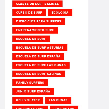
CLASES DE SURF SALINAS
CURSO DE SURF
ECOLOGIA
EJERCICIOS PARA SURFERS
ENTRENAMIENTO SURF
ESCUELA DE SURF
ESCUELA DE SURF ASTURIAS
ESCUELA DE SURF ESPAÑA
ESCUELA DE SURF LAS DUNAS
ESCUELA DE SURF SALINAS
FAMILY SURFERS
JUNIO SURF ESPAÑA
KELLY SLATER
LAS DUNAS
LAS DUNAS SURF
LONGBOARD