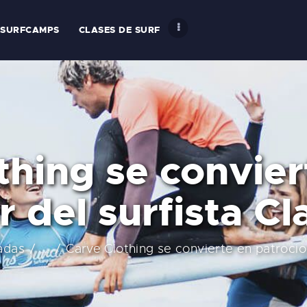
NICIO
SURFCAMPS
CLASES DE SURF
ARIFAS
A SURFHOUSE DEL
LUB
thing se convier
URFCAMPS
 del surfista C
LASES DE SURF
SCUELA DE SURF
adas
...
Carve Clothing se convierte en patrocio
LQUILER