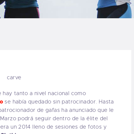
LOG
AQ
ONTACTO
CARRITO
IENDA FAMILY
URFERS
 hay tanto a nivel nacional como
o
se había quedado sin patrocinador. Hasta
EBCAM SALINAS
 patrocionador de gafas ha anunciado que le
y Marzo podrá seguir dentro de la élite del
EDIDOS
pera un 2014 lleno de sesiones de fotos y