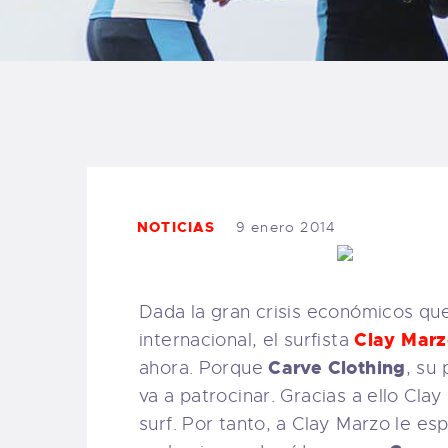
B
F
C
NOTICIAS
9 enero 2014
T
S
Dada la gran crisis económicos que
Clay Marz
internacional, el surfista
W
Carve Clothing
ahora. Porque
, su
va a patrocinar. Gracias a ello Cla
P
surf. Por tanto, a Clay Marzo le es