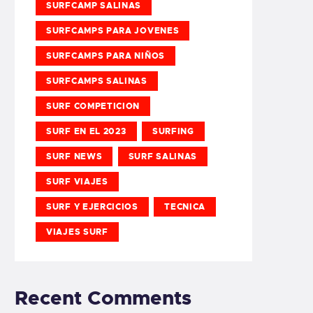
SURFCAMP SALINAS
SURFCAMPS PARA JOVENES
SURFCAMPS PARA NIÑOS
SURFCAMPS SALINAS
SURF COMPETICION
SURF EN EL 2023
SURFING
SURF NEWS
SURF SALINAS
SURF VIAJES
SURF Y EJERCICIOS
TECNICA
VIAJES SURF
Recent Comments