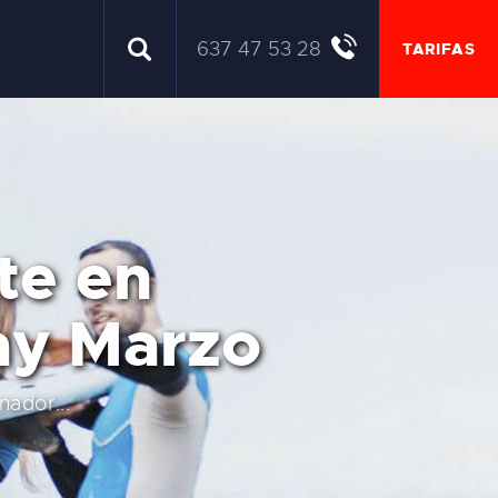
637 47 53 28
TARIFAS
te en
lay Marzo
nador...