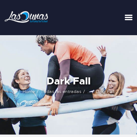
INICIO
TARIFAS
LA SURFHOUSE DEL CLUB
SURFCAMPS
Dark Fall
CLASES DE SURF
ESCUELA DE SURF
Home
Todas las entradas
...
Dark Fall
ALQUILER
BLOG
FAQ
CONTACTO
CARRITO