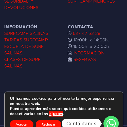
SEGURIDAD Y
SURFCAMP MENORES
DEVOLUCIONES
INFORMACIÓN
CONTACTA
SURFCAMP SALINAS
637 47 53 28
TARIFAS SURFCAMP
10:00h. a 14:00h.
ESCUELA DE SURF
16:00h. a 20:00h.
SALINAS
INFORMACIÓN
CLASES DE SURF
RESERVAS
SALINAS
Utilizamos cookies para ofrecerte la mejor experiencia
ESCUELA DE SURF LAS DUNAS ©
2026.
en nuestra web.
Puedes aprender más sobre qué cookies utilizamos o
C/ BERNARDO ÁLVAREZ GALAN 1, SALINAS
desactivarlas en los
ajustes
.
(ASTURIAS)
Contáctanos
Aceptar
Rechazar
Ajustes