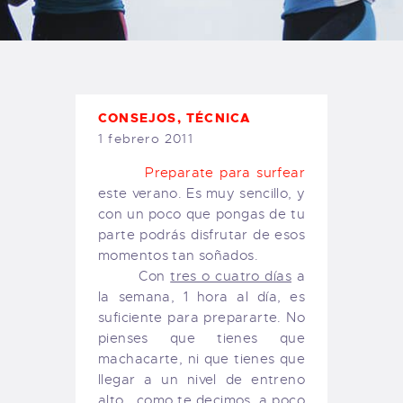
TIENDA FAMILY SURFERS
WEBCAM SALINAS
PEDIDOS
CONSEJOS
,
TÉCNICA
1 febrero 2011
Preparate para surfear
este verano. Es muy sencillo, y
con un poco que pongas de tu
parte podrás disfrutar de esos
momentos tan soñados.
Con
tres o cuatro días
a
la semana, 1 hora al día, es
suficiente para prepararte. No
pienses que tienes que
machacarte, ni que tienes que
llegar a un nivel de entreno
alto… como te decimos, a poco