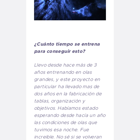
¿Cuánto tiempo se entrena
para conseguir esto?
Llevo desde hace más de 3
años entrenando en olas
grandes, y este proyecto en
particular ha llevado mas de
dos años en la fabricación de
tablas, organización y
objetivos.
Habíamos estado
esperando desde hacía un año
las condiciones de olas que
tuvimos esa noche. Fue
increible. No sé si se volveran