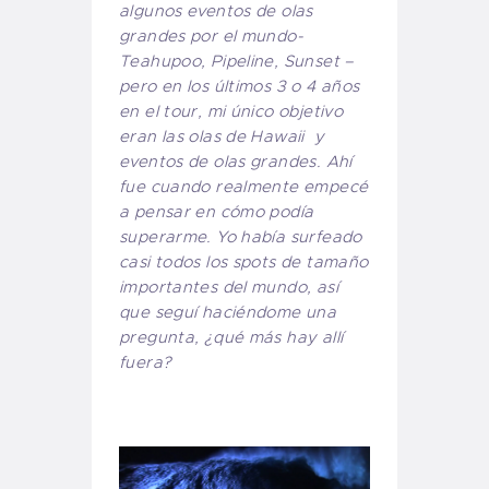
algunos eventos de olas
grandes por el mundo-
Teahupoo, Pipeline, Sunset –
pero en los últimos 3 o 4 años
en el tour, mi único objetivo
eran las olas de Hawaii y
eventos de olas grandes. Ahí
fue cuando realmente empecé
a pensar en cómo podía
superarme. Yo había surfeado
casi todos los spots de tamaño
importantes del mundo, así
que seguí haciéndome una
pregunta, ¿qué más hay allí
fuera?