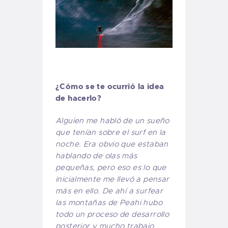
¿Cómo se te ocurrió la idea
de hacerlo?
Alguien me habló de un sueño
que tenían sobre el surf en la
noche. Era obvio que estaban
hablando de olas más
pequeñas, pero eso es lo que
inicialmente me llevó a pensar
más en ello. De ahí a surfear
las montañas de Peahi hubo
todo un proceso de desarrollo
posterior y mucho trabajo.