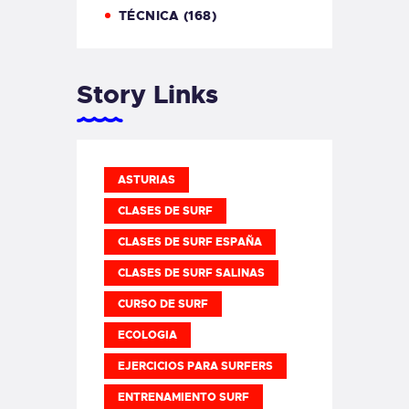
TÉCNICA
(168)
Story Links
ASTURIAS
CLASES DE SURF
CLASES DE SURF ESPAÑA
CLASES DE SURF SALINAS
CURSO DE SURF
ECOLOGIA
EJERCICIOS PARA SURFERS
ENTRENAMIENTO SURF