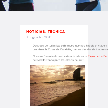
TIENDA FAMILY SURFER
WEBCAM SALINAS
PEDIDOS
NOTICIAS
,
TÉCNICA
7 agosto 2011
Despues de todas las solicitudes que nos habeis enviado y l
que tiene la Costa de Cataluña, hemos decidio abrir nuestr
Nuestra Escuela de surf esta ubicada en la
Playa de La Bar
del Mediterráneo para las clases de surf.