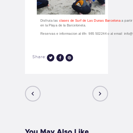
Disfruta las
clases de Surf de Las Dunas Barcelona
a parti
en la Playa de la Barceloneta.
Reservas e informacion al tlfn 985 502244 o al email inf
Share:
PREVIOUS
NEXT
POST
POST
You May Also Like