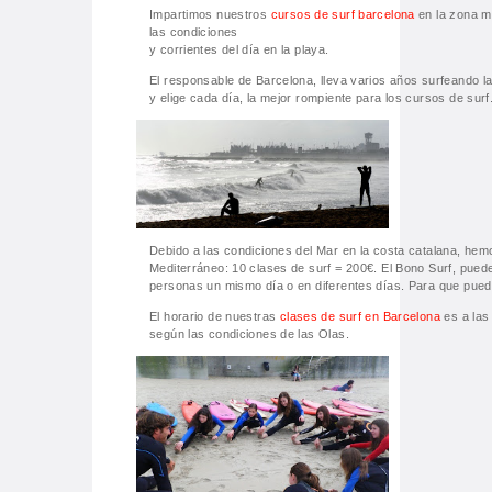
Impartimos nuestros
cursos de surf barcelona
en la zona m
las condiciones
y corrientes del día en la playa.
El responsable de Barcelona, lleva varios años surfeando la
y elige cada día, la mejor rompiente para los cursos de surf
Debido a las condiciones del Mar en la costa catalana, he
Mediterráneo: 10 clases de surf = 200€. El Bono Surf, puede 
personas un mismo día o en diferentes días. Para que pued
El horario de nuestras
clases de surf en Barcelona
es a las 
según las condiciones de las Olas.