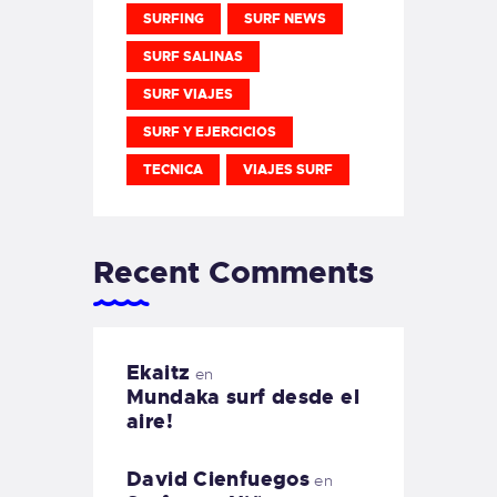
SURFING
SURF NEWS
SURF SALINAS
SURF VIAJES
SURF Y EJERCICIOS
TECNICA
VIAJES SURF
Recent Comments
Ekaitz
en
Mundaka surf desde el
aire!
David Cienfuegos
en