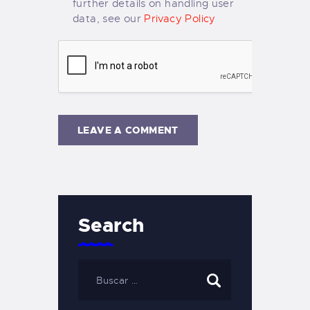
further details on handling user
data, see our
Privacy Policy
Search