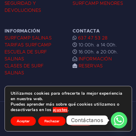
SEGURIDAD Y
SURFCAMP MENORES
DEVOLUCIONES
INFORMACIÓN
CONTACTA
SURFCAMP SALINAS
637 47 53 28
TARIFAS SURFCAMP
10:00h. a 14:00h.
ESCUELA DE SURF
16:00h. a 20:00h.
SALINAS
INFORMACIÓN
CLASES DE SURF
RESERVAS
SALINAS
Utilizamos cookies para ofrecerte la mejor experiencia
en nuestra web.
Puedes aprender más sobre qué cookies utilizamos o
desactivarlas en los
ajustes
.
ESCUELA DE SURF LAS DUNAS ©
2026.
C/ BERNARDO ÁLVAREZ GALAN 1, SALINAS
Contáctanos
Aceptar
Rechazar
Ajustes
(ASTURIAS)