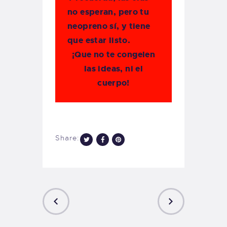
no esperan, pero tu
neopreno sí, y tiene
que estar listo.
¡Que no te congelen
las ideas, ni el
cuerpo!
Share:
PREVIOUS
NEXT