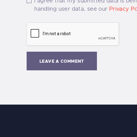
I agree that my submitted data is bein
handling user data, see our
Privacy Po