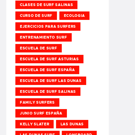
CLASES DE SURF SALINAS
CURSO DE SURF
ECOLOGIA
EJERCICIOS PARA SURFERS
ENTRENAMIENTO SURF
ESCUELA DE SURF
ESCUELA DE SURF ASTURIAS
ESCUELA DE SURF ESPAÑA
ESCUELA DE SURF LAS DUNAS
ESCUELA DE SURF SALINAS
FAMILY SURFERS
JUNIO SURF ESPAÑA
KELLY SLATER
LAS DUNAS
LAS DUNAS SURF
LONGBOARD