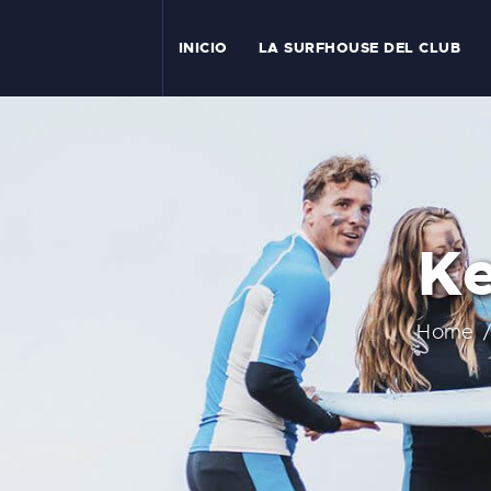
I
INICIO
LA SURFHOUSE DEL CLUB
T
L
C
Ke
S
C
Home
E
A