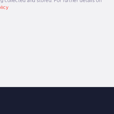
g collected and stored. For further details on
licy