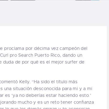
LOG
AQ
ONTACTO
CARRITO
e proclama por décima vez campeón del
 Curl pro Search Puerto Rico, dando un
IENDA FAMILY
e duda de por qué es el mejor surfer de
URFERS
comentó Kelly. “Ha sido el título más
s una situación desconocida para mi y a mi
EBCAM SALINAS
r es ‘ya no deberías estar haciendo esto.’
jorando mucho y es un reto tener confianza
EDIDOS