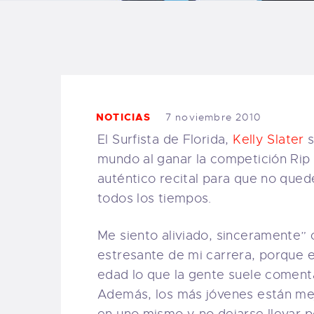
B
F
C
NOTICIAS
7 noviembre 2010
El Surfista de Florida,
Kelly Slater
s
mundo al ganar la competición Rip
T
auténtico recital para que no qued
todos los tiempos.
S
Me siento aliviado, sinceramente” 
estresante de mi carrera, porque e
W
edad lo que la gente suele comenta
Además, los más jóvenes están me
P