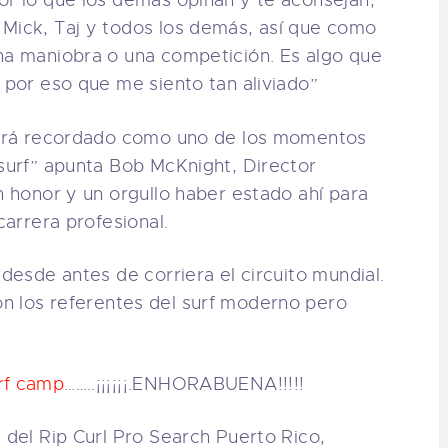
or lo que los demás opinan y te aconsejan,
 Mick, Taj y todos los demás, así que como
una maniobra o una competición. Es algo que
s por eso que me siento tan aliviado”
erá recordado como uno de los momentos
 surf” apunta Bob McKnight, Director
n honor y un orgullo haber estado ahí para
carrera profesional.
desde antes de corriera el circuito mundial.
on los referentes del surf moderno pero
rf camp
……..¡¡¡¡¡¡.ENHORABUENA!!!!!
 del Rip Curl Pro Search Puerto Rico,