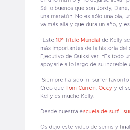
en uno mismo y no dejarse llevar p
Sé lo buenos que son Jordy, Dane,
una maratón. No es sólo una ola, 
va más allá y que dura un año, y e
“Este
10º Título Mundial
de Kelly s
más importantes de la historia del
Ejecutivo de Quiksilver. “Es todo u
apoyarle a lo largo de su increíble 
Siempre ha sido mi surfer favorito 
Creo que
Tom Curren
,
Occy
y el s
Kelly es mucho Kelly.
Desde nuestra e
scuela de surf
–
su
Os dejo este video de semis y final