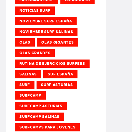
NOTICIAS SURF
NOVIEMBRE SURF ESPAÑA
NOVIEMBRE SURF SALINAS
OLAS
OLAS GIGANTES
OLAS GRANDES
RUTINA DE EJERCICIOS SURFERS
SALINAS
SUF ESPAÑA
SURF
SURF ASTURIAS
SURFCAMP
SURFCAMP ASTURIAS
SURFCAMP SALINAS
SURFCAMPS PARA JOVENES