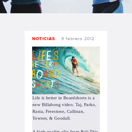
TIENDA FAMILY SURFERS
WEBCAM SALINAS
PEDIDOS
NOTICIAS
9 febrero 2012
Life is better in Boardshorts is a
new Billabong video.
Taj, Parko,
Rasta, Freestone, Callinan,
Towner, & Goodall.
A high quality clip from Bali.
This