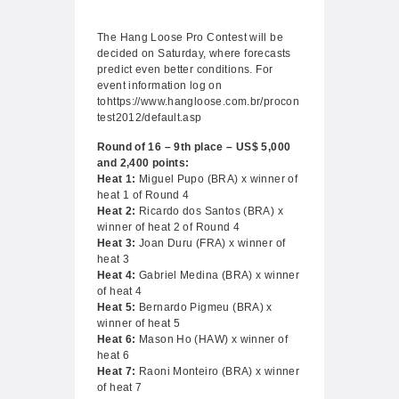
The Hang Loose Pro Contest will be
decided on Saturday, where forecasts
predict even better conditions. For
event information log on
tohttps://www.hangloose.com.br/procon
test2012/default.asp
Round of 16 – 9th place – US$ 5,000
and 2,400 points:
Heat 1:
Miguel Pupo (BRA) x winner of
heat 1 of Round 4
Heat 2:
Ricardo dos Santos (BRA) x
winner of heat 2 of Round 4
Heat 3:
Joan Duru (FRA) x winner of
heat 3
Heat 4:
Gabriel Medina (BRA) x winner
of heat 4
Heat 5:
Bernardo Pigmeu (BRA) x
winner of heat 5
Heat 6:
Mason Ho (HAW) x winner of
heat 6
Heat 7:
Raoni Monteiro (BRA) x winner
of heat 7