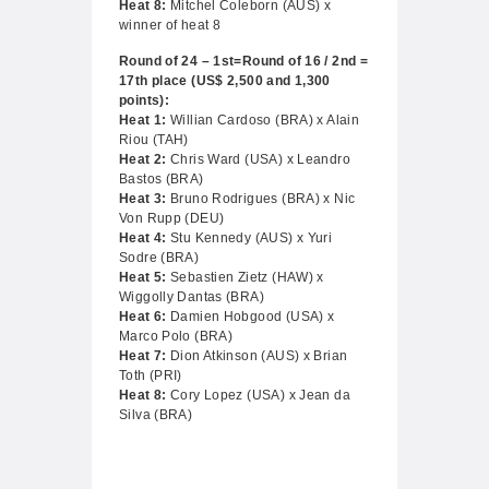
Heat 8:
Mitchel Coleborn (AUS) x
winner of heat 8
Round of 24 – 1st=Round of 16 / 2nd =
17th place (US$ 2,500 and 1,300
points):
Heat 1:
Willian Cardoso (BRA) x Alain
Riou (TAH)
Heat 2:
Chris Ward (USA) x Leandro
Bastos (BRA)
Heat 3:
Bruno Rodrigues (BRA) x Nic
Von Rupp (DEU)
Heat 4:
Stu Kennedy (AUS) x Yuri
Sodre (BRA)
Heat 5:
Sebastien Zietz (HAW) x
Wiggolly Dantas (BRA)
Heat 6:
Damien Hobgood (USA) x
Marco Polo (BRA)
Heat 7:
Dion Atkinson (AUS) x Brian
Toth (PRI)
Heat 8:
Cory Lopez (USA) x Jean da
Silva (BRA)