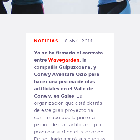
TIENDA FAMILY SURFERS
WEBCAM SALINAS
PEDIDOS
NOTICIAS
8 abril 2014
Ya se ha firmado el contrato
entre
Wavegarden
, la
compañia Guipuzcoana, y
Conwy Aventura Ocio para
hacer una piscina de olas
artificiales en el Valle de
Conwy, en Gales
. La
organización que está detrás
de este gran proyecto ha
confirmado que la primera
piscina de olas artificiales para
practicar surf en el interior de
Reino Unido abrirá sus puertas