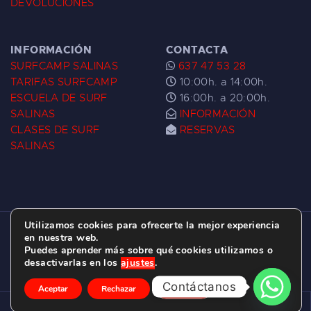
DEVOLUCIONES
INFORMACIÓN
CONTACTA
SURFCAMP SALINAS
637 47 53 28
TARIFAS SURFCAMP
10:00h. a 14:00h.
ESCUELA DE SURF
16:00h. a 20:00h.
SALINAS
INFORMACIÓN
CLASES DE SURF
RESERVAS
SALINAS
Utilizamos cookies para ofrecerte la mejor experiencia
ESCUELA DE SURF LAS DUNAS ©
2026.
en nuestra web.
Puedes aprender más sobre qué cookies utilizamos o
C/ BERNARDO ÁLVAREZ GALAN 1, SALINAS
desactivarlas en los
ajustes
.
(ASTURIAS)
Contáctanos
Aceptar
Rechazar
Ajustes