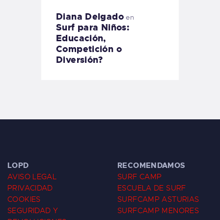
Diana Delgado
en
Surf para Niños:
Educación,
Competición o
Diversión?
LOPD
RECOMENDAMOS
AVISO LEGAL
SURF CAMP
PRIVACIDAD
ESCUELA DE SURF
COOKIES
SURFCAMP ASTURIAS
SEGURIDAD Y
SURFCAMP MENORES