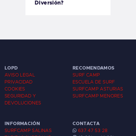
Diversión?
LOPD
RECOMENDAMOS
AVISO LEGAL
SURF CAMP
PRIVACIDAD
ESCUELA DE SURF
COOKIES
SURFCAMP ASTURIAS
SEGURIDAD Y
SURFCAMP MENORES
DEVOLUCIONES
INFORMACIÓN
CONTACTA
SURFCAMP SALINAS
637 47 53 28