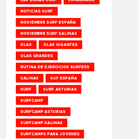
NOTICIAS SURF
NOVIEMBRE SURF ESPAÑA
NOVIEMBRE SURF SALINAS
OLAS
OLAS GIGANTES
OLAS GRANDES
RUTINA DE EJERCICIOS SURFERS
SALINAS
SUF ESPAÑA
SURF
SURF ASTURIAS
SURFCAMP
SURFCAMP ASTURIAS
SURFCAMP SALINAS
SURFCAMPS PARA JOVENES