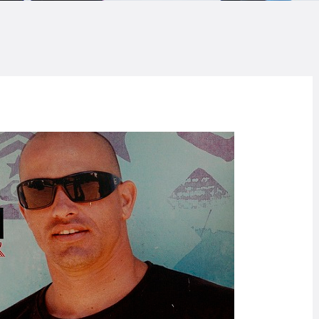
LOG
AQ
ONTACTO
CARRITO
IENDA FAMILY
URFERS
EBCAM SALINAS
EDIDOS