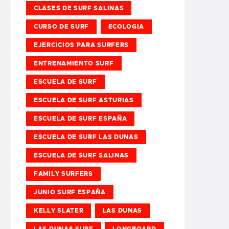
CLASES DE SURF SALINAS
CURSO DE SURF
ECOLOGIA
EJERCICIOS PARA SURFERS
ENTRENAMIENTO SURF
ESCUELA DE SURF
ESCUELA DE SURF ASTURIAS
ESCUELA DE SURF ESPAÑA
ESCUELA DE SURF LAS DUNAS
ESCUELA DE SURF SALINAS
FAMILY SURFERS
JUNIO SURF ESPAÑA
KELLY SLATER
LAS DUNAS
LAS DUNAS SURF
LONGBOARD