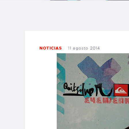
B
F
C
NOTICIAS
11 agosto 2014
T
S
W
P