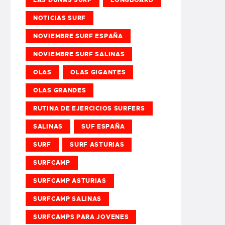
NOTICIAS SURF
NOVIEMBRE SURF ESPAÑA
NOVIEMBRE SURF SALINAS
OLAS
OLAS GIGANTES
OLAS GRANDES
RUTINA DE EJERCICIOS SURFERS
SALINAS
SUF ESPAÑA
SURF
SURF ASTURIAS
SURFCAMP
SURFCAMP ASTURIAS
SURFCAMP SALINAS
SURFCAMPS PARA JOVENES