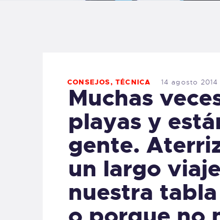
B
F
C
CONSEJOS
,
TÉCNICA
14 agosto 2014
Muchas veces,
playas y est
T
gente. Aterr
S
un largo viaj
W
nuestra tabla
o porque no 
P