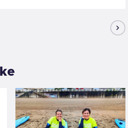
NEXT
POST
ike