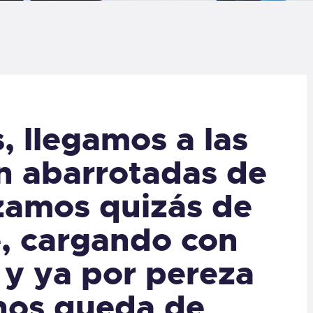
LOG
AQ
ONTACTO
 llegamos a las
CARRITO
án abarrotadas de
IENDA FAMILY
izamos quizás de
URFERS
e, cargando con
EBCAM SALINAS
 y ya por pereza
nos queda de
EDIDOS