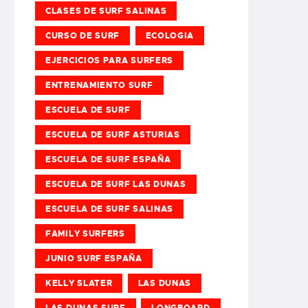
CLASES DE SURF SALINAS
CURSO DE SURF
ECOLOGIA
EJERCICIOS PARA SURFERS
ENTRENAMIENTO SURF
ESCUELA DE SURF
ESCUELA DE SURF ASTURIAS
ESCUELA DE SURF ESPAÑA
ESCUELA DE SURF LAS DUNAS
ESCUELA DE SURF SALINAS
FAMILY SURFERS
JUNIO SURF ESPAÑA
KELLY SLATER
LAS DUNAS
LAS DUNAS SURF
LONGBOARD