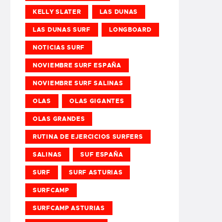
KELLY SLATER
LAS DUNAS
LAS DUNAS SURF
LONGBOARD
NOTICIAS SURF
NOVIEMBRE SURF ESPAÑA
NOVIEMBRE SURF SALINAS
OLAS
OLAS GIGANTES
OLAS GRANDES
RUTINA DE EJERCICIOS SURFERS
SALINAS
SUF ESPAÑA
SURF
SURF ASTURIAS
SURFCAMP
SURFCAMP ASTURIAS