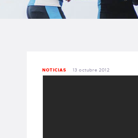
B
F
C
NOTICIAS
13 octubre 2012
T
S
W
P