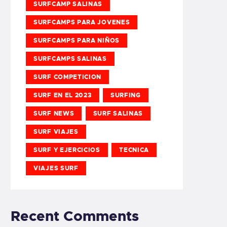
SURFCAMP SALINAS
SURFCAMPS PARA JOVENES
SURFCAMPS PARA NIÑOS
SURFCAMPS SALINAS
SURF COMPETICION
SURF EN EL 2023
SURFING
SURF NEWS
SURF SALINAS
SURF VIAJES
SURF Y EJERCICIOS
TECNICA
VIAJES SURF
Recent Comments