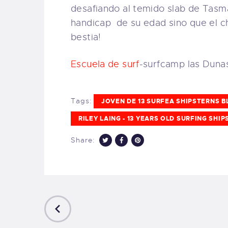
desafiando al temido slab de Tasma
handicap de su edad sino que el ch
bestia!
Escuela de surf
-surfcamp las Dunas
Tags:
JOVEN DE 13 SURFEA SHIPSTERNS B
RILEY LAING - 13 YEARS OLD SURFING SHI
Share:
PREVIOUS
POST