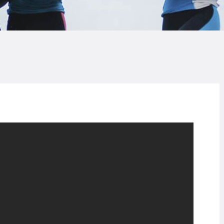
LOG
AQ
ONTACTO
CARRITO
IENDA FAMILY
URFERS
EBCAM SALINAS
EDIDOS