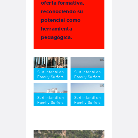
oferta formativa,
reconociendo su
potencial como
herramienta
pedagógica.
Surf infantil en
Surf infantil en
Family Surfers
Family Surfers
Surf infantil en
Surf infantil en
Family Surfers
Family Surfers