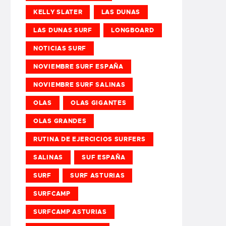
KELLY SLATER
LAS DUNAS
LAS DUNAS SURF
LONGBOARD
NOTICIAS SURF
NOVIEMBRE SURF ESPAÑA
NOVIEMBRE SURF SALINAS
OLAS
OLAS GIGANTES
OLAS GRANDES
RUTINA DE EJERCICIOS SURFERS
SALINAS
SUF ESPAÑA
SURF
SURF ASTURIAS
SURFCAMP
SURFCAMP ASTURIAS