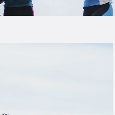
LOG
AQ
ONTACTO
CARRITO
IENDA FAMILY
URFERS
EBCAM SALINAS
EDIDOS