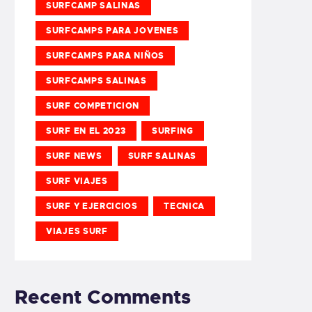
SURFCAMP SALINAS
SURFCAMPS PARA JOVENES
SURFCAMPS PARA NIÑOS
SURFCAMPS SALINAS
SURF COMPETICION
SURF EN EL 2023
SURFING
SURF NEWS
SURF SALINAS
SURF VIAJES
SURF Y EJERCICIOS
TECNICA
VIAJES SURF
Recent Comments