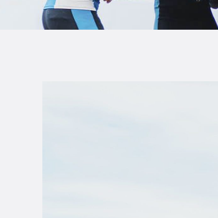
B
F
C
T
S
W
P