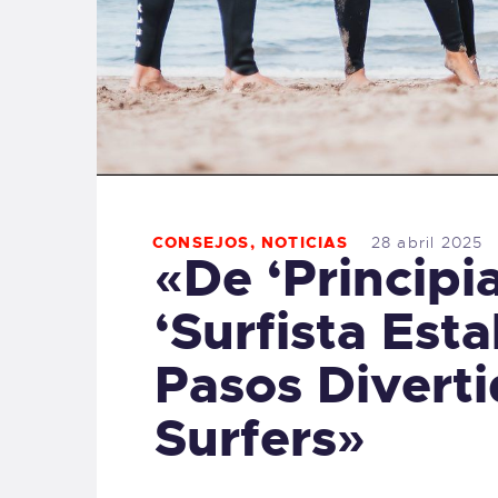
CONSEJOS
,
NOTICIAS
28 abril 2025
«De ‘Principi
‘Surfista Esta
Pasos Divert
Surfers»