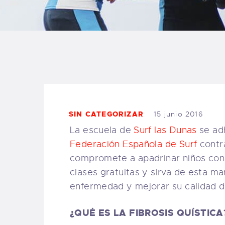
B
F
C
SIN CATEGORIZAR
15 junio 2016
T
La escuela de
Surf las Dunas
se adh
Federación Española de Surf
contr
S
compromete a apadrinar niños con
clases gratuitas y sirva de esta ma
W
enfermedad y mejorar su calidad d
P
¿QUÉ ES LA FIBROSIS QUÍSTICA