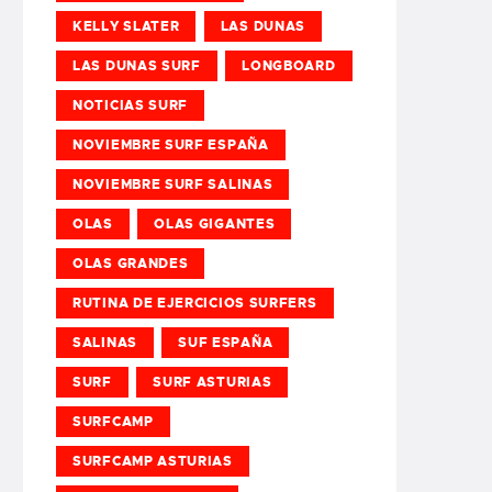
KELLY SLATER
LAS DUNAS
LAS DUNAS SURF
LONGBOARD
NOTICIAS SURF
NOVIEMBRE SURF ESPAÑA
NOVIEMBRE SURF SALINAS
OLAS
OLAS GIGANTES
OLAS GRANDES
RUTINA DE EJERCICIOS SURFERS
SALINAS
SUF ESPAÑA
SURF
SURF ASTURIAS
SURFCAMP
SURFCAMP ASTURIAS