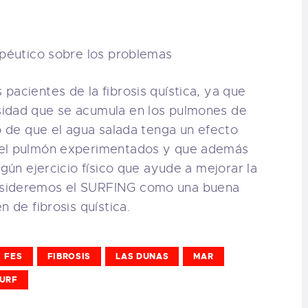
rapéutico sobre los problemas
pacientes de la fibrosis quística, ya que
sidad que se acumula en los pulmones de
ho de que el agua salada tenga un efecto
del pulmón experimentados y que además
lgún ejercicio físico que ayude a mejorar la
nsideremos el SURFING como una buena
n de fibrosis quística.
FES
FIBROSIS
LAS DUNAS
MAR
URF