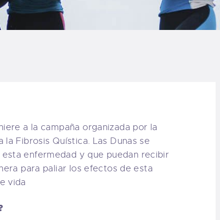
LOG
AQ
ONTACTO
CARRITO
IENDA FAMILY
iere a la campaña organizada por la
a la Fibrosis Quística. Las Dunas se
URFERS
 esta enfermedad y que puedan recibir
nera para paliar los efectos de esta
EBCAM SALINAS
e vida
EDIDOS
?