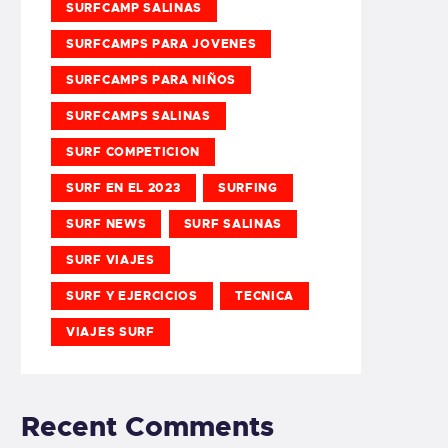
SURFCAMP SALINAS
SURFCAMPS PARA JOVENES
SURFCAMPS PARA NIÑOS
SURFCAMPS SALINAS
SURF COMPETICION
SURF EN EL 2023
SURFING
SURF NEWS
SURF SALINAS
SURF VIAJES
SURF Y EJERCICIOS
TECNICA
VIAJES SURF
Recent Comments